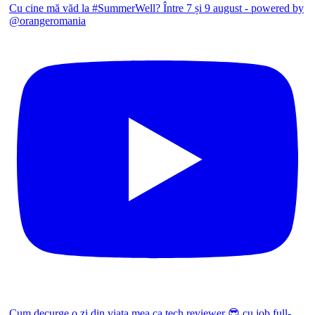
Cu cine mă văd la #SummerWell? Între 7 și 9 august - powered by
@orangeromania
Cum decurge o zi din viața mea ca tech reviewer 😎 cu job full-