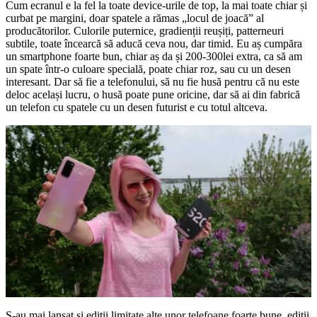
Cum ecranul e la fel la toate device-urile de top, la mai toate chiar și
curbat pe margini, doar spatele a rămas „locul de joacă” al
producătorilor. Culorile puternice, gradienții reușiți, patterneuri
subtile, toate încearcă să aducă ceva nou, dar timid. Eu aș cumpăra
un smartphone foarte bun, chiar aș da și 200-300lei extra, ca să am
un spate într-o culoare specială, poate chiar roz, sau cu un desen
interesant. Dar să fie a telefonului, să nu fie husă pentru că nu este
deloc același lucru, o husă poate pune oricine, dar să ai din fabrică
un telefon cu spatele cu un desen futurist e cu totul altceva.
S-au mai lansat și ediții limitate alte unor telefoane foarte bune, ediții