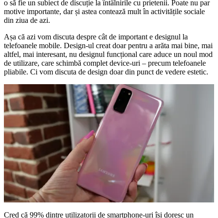
o să fie un subiect de discuție la întâlnirile cu prietenii. Poate nu par
motive importante, dar și astea contează mult în activitățile sociale
din ziua de azi.
Așa că azi vom discuta despre cât de important e designul la
telefoanele mobile. Design-ul creat doar pentru a arăta mai bine, mai
altfel, mai interesant, nu designul funcțional care aduce un noul mod
de utilizare, care schimbă complet device-uri – precum telefoanele
pliabile. Ci vom discuta de design doar din punct de vedere estetic.
Cred că 99% dintre utilizatorii de smartphone-uri își doresc un