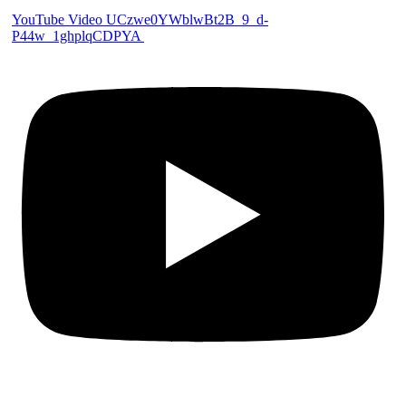
YouTube Video UCzwe0YWblwBt2B_9_d-
P44w_1ghplqCDPYA