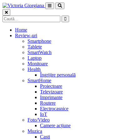
Skip
to
content
Caută
după:
Home
Review-uri
Smartphone
Tablete
SmartWatch
Laptop
Monitoare
Health
Îngrijire personală
SmartHome
Proiectoare
Televizoare
Imprimante
Routere
Electrocasnice
IoT
Foto/Video
Camere acțiune
Muzica
Casti