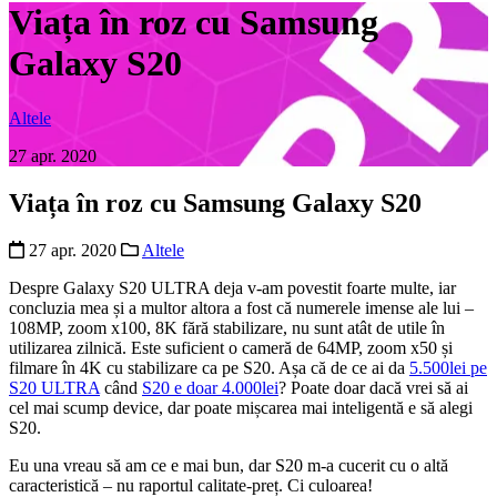
Viața în roz cu Samsung
Galaxy S20
Altele
27 apr. 2020
Viața în roz cu Samsung Galaxy S20
27 apr. 2020
Altele
Despre Galaxy S20 ULTRA deja v-am povestit foarte multe, iar
concluzia mea și a multor altora a fost că numerele imense ale lui –
108MP, zoom x100, 8K fără stabilizare, nu sunt atât de utile în
utilizarea zilnică. Este suficient o cameră de 64MP, zoom x50 și
filmare în 4K cu stabilizare ca pe S20. Așa că de ce ai da
5.500lei pe
S20 ULTRA
când
S20 e doar 4.000lei
? Poate doar dacă vrei să ai
cel mai scump device, dar poate mișcarea mai inteligentă e să alegi
S20.
Eu una vreau să am ce e mai bun, dar S20 m-a cucerit cu o altă
caracteristică – nu raportul calitate-preț. Ci culoarea!