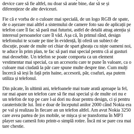
device care să fie altfel, nu doar să arate bine, dar să se și
diferențieze de alte deviceuri.
Fie că e vorba de o culoare mai specială, de un logo RGB de spate,
de o așezare mai altfel a sistemului de camere foto sau de aplicații pe
telefon care îl fac să pară mai futurist, astfel de detalii atrag atenția și
interesul persoanelor care îl văd. Așa că, în primul rând, design
telefonului te scoate pe tine în evidență, îți oferă un subiect de
discuție, poate de multe ori chiar de spart gheața cu niște oameni noi,
te aduce în prim plan, te fac să pari mai special pentru că ai gusturi
mai deosebite. Un telefon se poate comporta ca un element
vestimentar mai special, ca un accesoriu care te pune în valoare, ca o
culoare mai ciudată la păr care spune multe despre tine. Cum mulți
încercă să ieși în față prin haine, accesorii, păr, coafuri, așa putem
utiliza și telefonul.
Din păcate, în ultimii ani, telefoanele mai toate arată aproape la fel,
rar mai apare un telefon care să fie mai special și de multe ori nu e
un telefon de top pe care l-ai dori nu doar pentru design, ci și pentru
carateristicile lui. Îmi e doar de începutul anilor 2000 când Nokia era
pe val și realizau în fiecare an un telefon altfel. Am avut Nokia 3250
care avea partea de jos mobile, se mișca și se transforma în MP3
player sau cameră foto printr-o simplă rotire. Încă mi se pare cea mai
tare chestie.