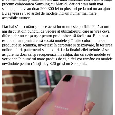
precum colaborarea Samsung cu Marvel, dar ori erau mult mai
scumpe, nu aveau doar 200-300 lei în plus, ori pe la noi nu au ajuns.
Eu aș vrea să văd astfel de modele într-un număr mai mare,
accesibile tuturor.
Dar hai să discutăm și de ce acest lucru nu este posibil. Până acum
am discutat din punctul de vedere al utilizatorului care ar vrea ceva
diferit, dar nu e așa ușor pentru producători să facă asta. E un cost
estul de mare pentru ei să scoată modele și în alte culori, linia de
producție se schimbă, investesc în cercetare și deszolvare, în testarea
noilor culori, patterneuri sau texturi, iar la finalul zilei trebuie să se
asigure nu doar că își recuperează investiția, dar că acele modele se
vor vinde în numărul mare produs de ei, altfel vor rămâne cu modele
nevândute pentru că toți aleg S20 gri și nu S20 pink.