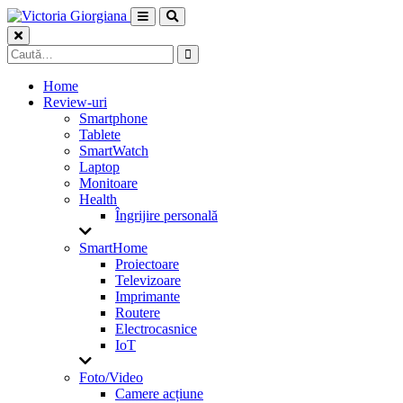
Skip
to
content
Caută
după:
Home
Review-uri
Smartphone
Tablete
SmartWatch
Laptop
Monitoare
Health
Îngrijire personală
SmartHome
Proiectoare
Televizoare
Imprimante
Routere
Electrocasnice
IoT
Foto/Video
Camere acțiune