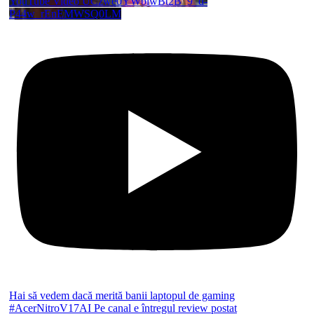
YouTube Video UCzwe0YWblwBt2B_9_d-
P44w_rEnEMWSQ0LM
Hai să vedem dacă merită banii laptopul de gaming
#AcerNitroV17AI Pe canal e întregul review postat