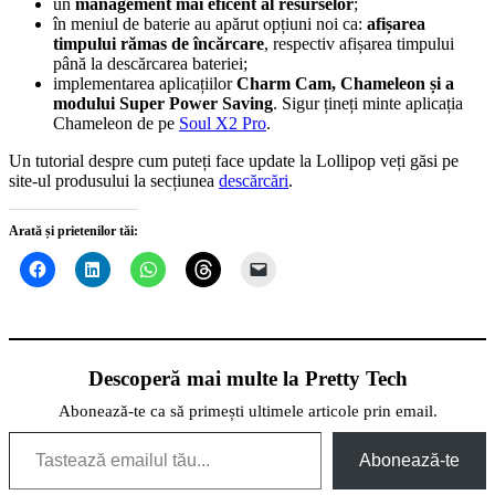
un
management mai eficent al resurselor
;
în meniul de baterie au apărut opțiuni noi ca:
afișarea
timpului rămas de încărcare
, respectiv afișarea timpului
până la descărcarea bateriei;
implementarea aplicațiilor
Charm Cam, Chameleon și a
modului Super Power Saving
. Sigur țineți minte aplicația
Chameleon de pe
Soul X2 Pro
.
Un tutorial despre cum puteți face update la Lollipop veți găsi pe
site-ul produsului la secțiunea
descărcări
.
Arată și prietenilor tăi:
Descoperă mai multe la Pretty Tech
Abonează-te ca să primești ultimele articole prin email.
Tastează emailul tău...
Abonează-te