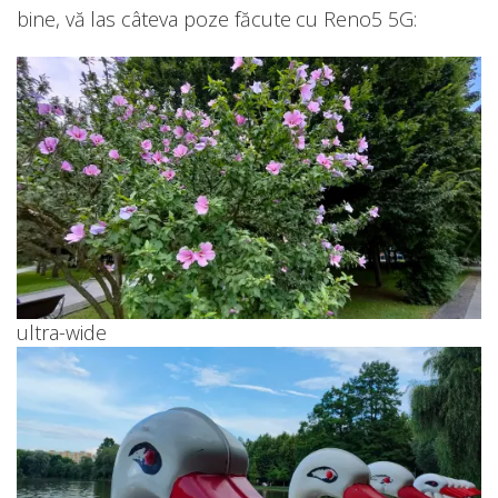
bine, vă las câteva poze făcute cu Reno5 5G:
ultra-wide