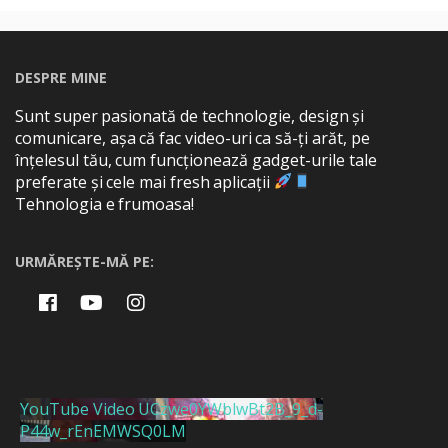
DESPRE MINE
Sunt super pasionată de technologie, design și
comunicare, așa că fac video-uri ca să-ți arăt, pe
înțelesul tău, cum funcționează gadget-urile tale
preferate și cele mai fresh aplicații
Tehnologia e frumoasa!
URMĂREȘTE-MĂ PE:
YouTube Video UCzwe0YWblwBt2B_9_d-
P44w_rEnEMWSQ0LM