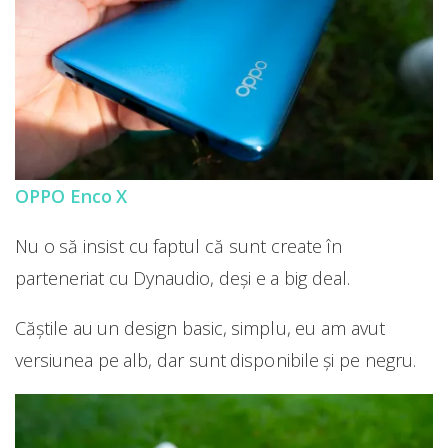
OPPO Enco X
Nu o să insist cu faptul că sunt create în
parteneriat cu Dynaudio, deși e a big deal.
Căștile au un design basic, simplu, eu am avut
versiunea pe alb, dar sunt disponibile și pe negru.