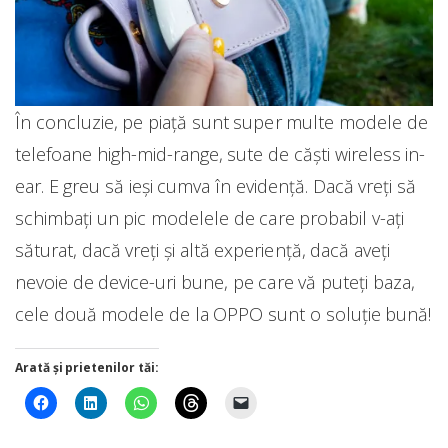
În concluzie, pe piață sunt super multe modele de
telefoane high-mid-range, sute de căști wireless in-
ear. E greu să ieși cumva în evidență. Dacă vreți să
schimbați un pic modelele de care probabil v-ați
săturat, dacă vreți și altă experiență, dacă aveți
nevoie de device-uri bune, pe care vă puteți baza,
cele două modele de la OPPO sunt o soluție bună!
Arată și prietenilor tăi: