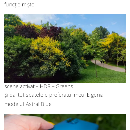
funcție mișto.
scene activat – HDR – Greens
Și da, tot spatele e preferatul meu. E genial! –
modelul Astral Blue