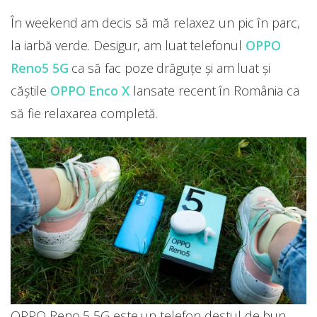
În weekend am decis să mă relaxez un pic în parc,
la iarbă verde. Desigur, am luat telefonul
OPPO
Reno5 5G
ca să fac poze drăguțe și am luat și
căștile
OPPO Enco X
lansate recent în România ca
să fie relaxarea completă.
OPPO Reno 5 5G este un telefon destul de bun