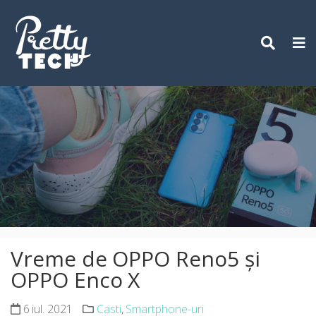
Skip
to
content
Vreme de OPPO Reno5 și
OPPO Enco X
6 iul. 2021
Casti
,
Smartphone-uri