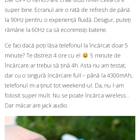
super bine. Ecranul are o rată de refresh de până
la 90Hz pentru o experiență fluidă. Desigur, puteți
rămâne la 60Hz ca să econimisiți baterie.
Ce faci dacă poți lăsa telefonul la încărcat doar 5
minute? Te distrezi 4 ore cu el
5 minute de
încărcare ar trebui să țină 4h. Asta nu am testat,
dar cu o singură încărcare full – până la 4300mAh,
telefonul m-a ținut tot weekend-ul. Da, nu l-am
folosit super mult. Nu se poate încărca wireless…
Dar măcar are jack audio.