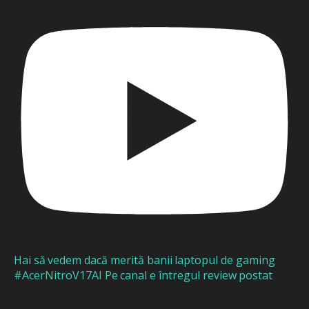
Hai să vedem dacă merită banii laptopul de gaming
#AcerNitroV17AI Pe canal e întregul review postat