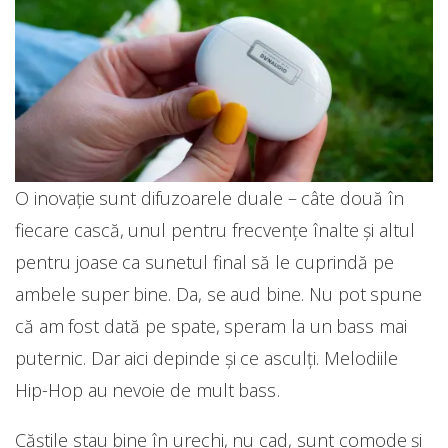
O inovație sunt difuzoarele duale – câte două în
fiecare cască, unul pentru frecvențe înalte și altul
pentru joase ca sunetul final să le cuprindă pe
ambele super bine. Da, se aud bine. Nu pot spune
că am fost dată pe spate, speram la un bass mai
puternic. Dar aici depinde și ce asculți. Melodiile
Hip-Hop au nevoie de mult bass.
Căștile stau bine în urechi, nu cad, sunt comode și