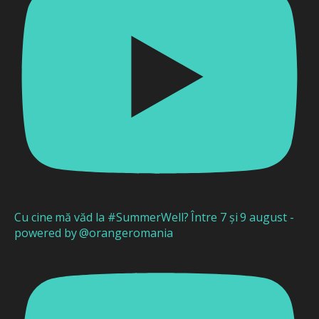
Cu cine mă văd la #SummerWell? Între 7 și 9 august -
powered by @orangeromania