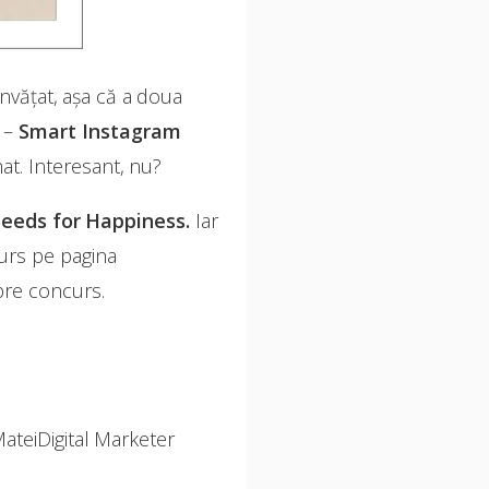
nvățat, așa că a doua
ă –
Smart Instagram
t. Interesant, nu?
a Seeds for Happiness.
Iar
curs pe pagina
pre concurs.
ateiDigital Marketer