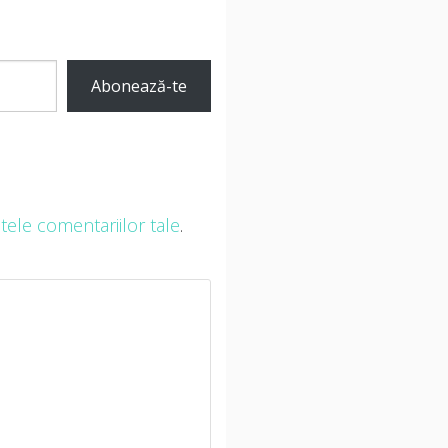
Abonează-te
ele comentariilor tale
.