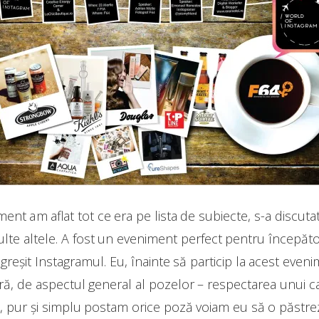
nt am aflat tot ce era pe lista de subiecte, s-a discuta
lte altele. A fost un eveniment perfect pentru începători
greșit Instagramul. Eu, înainte să particip la acest eve
ră, de aspectul general al pozelor – respectarea unui ca
 pur și simplu postam orice poză voiam eu să o păstrez