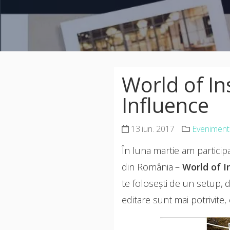
World of In
Influence
13 iun. 2017
Eveniment
În luna martie am particip
din România –
World of I
te folosești de un setup, de
editare sunt mai potrivite