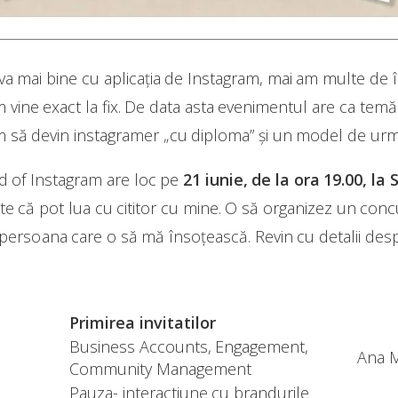
 mai bine cu aplicația de Instagram, mai am multe de î
m vine exact la fix. De data asta evenimentul are ca tem
m să devin instagramer „cu diploma” și un model de urma
d of Instagram are loc pe
21 iunie, de la ora 19.00, l
te că pot lua cu cititor cu mine. O să organizez un con
persoana care o să mă însoțească. Revin cu detalii des
Primirea invitatilor
Business Accounts, Engagement,
Ana M
Community Management
Pauza- interactiune cu brandurile