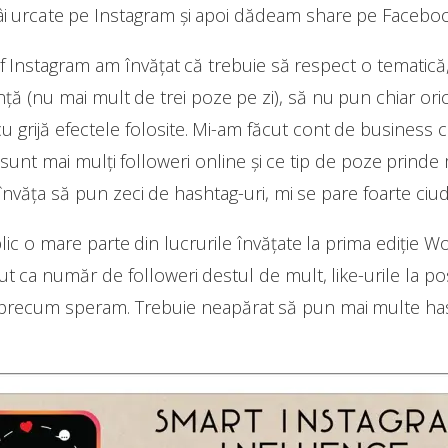
i urcate pe Instagram și apoi dădeam share pe Faceboo
f Instagram am învățat că trebuie să respect o tematică, 
nță (nu mai mult de trei poze pe zi), să nu pun chiar or
i cu grijă efectele folosite. Mi-am făcut cont de business
sunt mai mulți followeri online și ce tip de poze prinde 
învăța să pun zeci de hashtag-uri, mi se pare foarte ciud
c o mare parte din lucrurile învățate la prima ediție W
 ca număr de followeri destul de mult, like-urile la pos
 precum speram. Trebuie neapărat să pun mai multe has