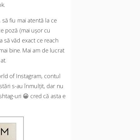
k.
să fiu mai atentă la ce
ice poză (mai ușor cu
 ca să văd exact ce reach
mai bine. Mai am de lucrat
at.
orld of Instagram, contul
tări s-au înmulțit, dar nu
htag-uri 😀 cred că asta e