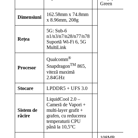
Green
162.58mm x 74.8mm
Dimensiuni
x 8.96mm, 208g
5G: Sub-6
n1/n3/n7/n28/n77/n78
Rețea
Suportă Wi-Fi 6, 5G
MultiLink
®
Qualcomm
TM
Snapdragon
865,
Procesor
viteză maximă
2.84GHz
Stocare
LPDDR5 + UFS 3.0
LiquidCool 2.0 –
Cameră de Vapori +
Sistem de
multi-layer grafit +
răcire
grafen, cu reducerea
temperaturii CPU
până la 10,5°C
108MP