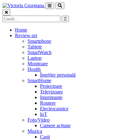
Skip
to
content
Caută
după:
Home
Review-uri
Smartphone
Tablete
SmartWatch
Laptop
Monitoare
Health
Îngrijire personală
SmartHome
Proiectoare
Televizoare
Imprimante
Routere
Electrocasnice
IoT
Foto/Video
Camere acțiune
Muzica
Casti