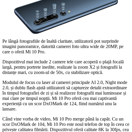
Pe lângă fotografiile de înaltă claritate, utilizatorii pot surprinde
imagini panoramice, datorită camerei foto ultra wide de 20MP, pe
care o oferă Mi 10 Pro.
Dispozitivul mai include 2 camere tele care acoperă o plajă focală
largă, pentru portrete inedite, realizate la zoom X2 și fotografii la
distanțe mari, cu zoom-ul de 50x, cu stabilizare optică.
Modulul de focus cu laser al camerei principale AI 2.0, Night mode
2.0, și dublu flash ajută utilizatorii să captureze detalii extraordinare
în timpul fotografiei de zi și să realizeze fotografii mai luminoase și
mai clare pe timpul nopții. Mi 10 Pro oferă cea mai captivantă
experiență cu un scor DxOMark de 124, fiind numărul unu la
lansare.
Când vine vorba de video, Mi 10 Pro merge până la capăt. Cu un
scor DxOMark de 104, Mi 10 Pro este noul telefon de top în ceea ce
privește calitatea filmării. Dispozitivul oferă calitate 8K la 30fps, cea