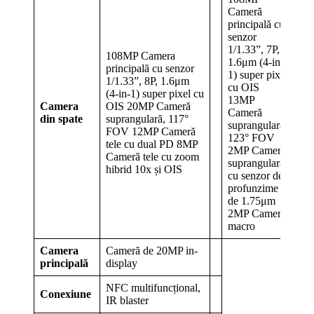
Cameră
principală cu
senzor
1/1.33”, 7P,
108MP Camera
1.6μm (4-in-
principală cu senzor
1) super pixel
1/1.33”, 8P, 1.6μm
cu OIS
(4-in-1) super pixel cu
13MP
Camera
OIS 20MP Cameră
Cameră
din spate
suprangulară, 117°
suprangulară,
FOV 12MP Cameră
123° FOV
tele cu dual PD 8MP
2MP Cameră
Cameră tele cu zoom
suprangulară
hibrid 10x și OIS
cu senzor de
profunzime
de 1.75μm
2MP Cameră
macro
Camera
Cameră de 20MP in-
principală
display
NFC multifuncțional,
Conexiune
IR blaster