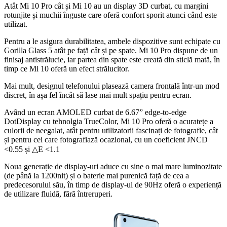
Atât Mi 10 Pro cât și Mi 10 au un display 3D curbat, cu margini
rotunjite și muchii înguste care oferă confort sporit atunci când este
utilizat.
Pentru a le asigura durabilitatea, ambele dispozitive sunt echipate cu
Gorilla Glass 5 atât pe față cât și pe spate. Mi 10 Pro dispune de un
finisaj antistrălucie, iar partea din spate este creată din sticlă mată, în
timp ce Mi 10 oferă un efect strălucitor.
Mai mult, designul telefonului plasează camera frontală într-un mod
discret, în așa fel încât să lase mai mult spațiu pentru ecran.
Având un ecran AMOLED curbat de 6.67” edge-to-edge
DotDisplay cu tehnolgia TrueColor, Mi 10 Pro oferă o acuratețe a
culorii de neegalat, atât pentru utilizatorii fascinați de fotografie, cât
și pentru cei care fotografiază ocazional, cu un coeficient JNCD
<0.55 și △E <1.1
Noua generație de display-uri aduce cu sine o mai mare luminozitate
(de până la 1200nit) și o baterie mai purenică față de cea a
predecesorului său, în timp de display-ul de 90Hz oferă o experiență
de utilizare fluidă, fără întreruperi.