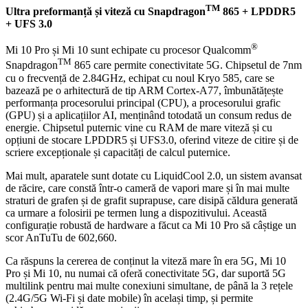
TM
Ultra preforma
nță și viteză cu
Snapdragon
865 + LPDDR5
+ UFS 3.0
®
Mi 10 Pro și Mi 10 sunt echipate cu procesor Qualcomm
TM
Snapdragon
865 care permite conectivitate 5G. Chipsetul de 7nm
cu o frecvență de 2.84GHz, echipat cu noul Kryo 585, care se
bazează pe o arhitectură de tip ARM Cortex-A77, îmbunătățește
performanța procesorului principal (CPU), a procesorului grafic
(GPU) și a aplicațiilor AI, menținând totodată un consum redus de
energie. Chipsetul puternic vine cu RAM de mare viteză și cu
opțiuni de stocare LPDDR5 și UFS3.0, oferind viteze de citire și de
scriere excepționale și capacități de calcul puternice.
Mai mult, aparatele sunt dotate cu LiquidCool 2.0, un sistem avansat
de răcire, care constă într-o cameră de vapori mare și în mai multe
straturi de grafen și de grafit suprapuse, care disipă căldura generată
ca urmare a folosirii pe termen lung a dispozitivului. Această
configurație robustă de hardware a făcut ca Mi 10 Pro să câștige un
scor AnTuTu de 602,660.
Ca răspuns la cererea de conținut la viteză mare în era 5G, Mi 10
Pro și Mi 10, nu numai că oferă conectivitate 5G, dar suportă 5G
multilink pentru mai multe conexiuni simultane, de până la 3 rețele
(2.4G/5G Wi-Fi și date mobile) în același timp, și permite