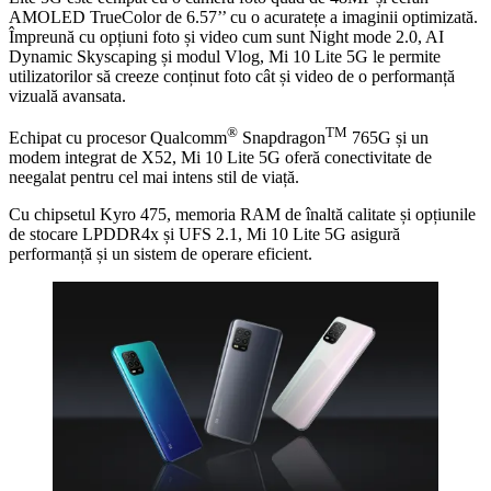
AMOLED TrueColor de 6.57’’ cu o acuratețe a imaginii optimizată.
Împreună cu opțiuni foto și video cum sunt Night mode 2.0, AI
Dynamic Skyscaping și modul Vlog, Mi 10 Lite 5G le permite
utilizatorilor să creeze conținut foto cât și video de o performanță
vizuală avansata.
®
TM
Echipat cu procesor Qualcomm
Snapdragon
765G și un
modem integrat de X52, Mi 10 Lite 5G oferă conectivitate de
neegalat pentru cel mai intens stil de viață.
Cu chipsetul Kyro 475, memoria RAM de înaltă calitate și opțiunile
de stocare LPDDR4x și UFS 2.1, Mi 10 Lite 5G asigură
performanță și un sistem de operare eficient.