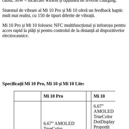
cablu, 30W – încărcare wirless și opțiunea de reverse charging.
Sistemul de vibrare al Mi 10 Pro și Mi 10 oferă un feedback haptic
mult mai realist, cu 150 de tipuri diferite de vibrații.
Mi 10 Pro și Mi 10 folosesc NFC multifuncțional și infraroșu pentru
acces rapid la plăți și pentru controlul de la distanță al dispozitivelor
electrocasnice.
Specificații Mi 10 Pro, Mi 10 și Mi 10 Lite:
Mi 10 Pro
Mi 10
6.67”
AMOLED
TrueColor
DotDisplay
6.67” AMOLED
Proporții
TrueColor