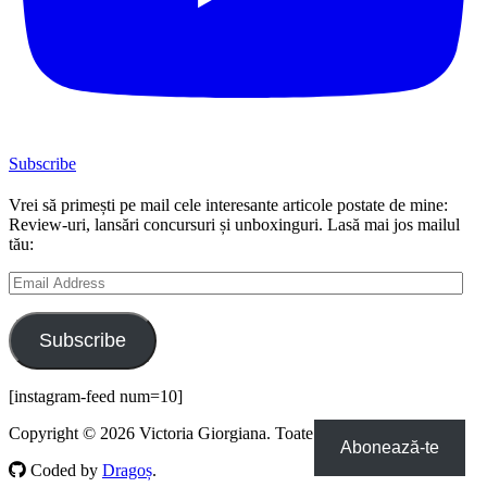
Subscribe
Vrei să primești pe mail cele interesante articole postate de mine:
Review-uri, lansări concursuri și unboxinguri. Lasă mai jos mailul
tău:
Email
Address
Subscribe
[instagram-feed num=10]
Copyright © 2026 Victoria Giorgiana. Toate drepturile rezervate.
Abonează-te
Coded by
Dragoș
.