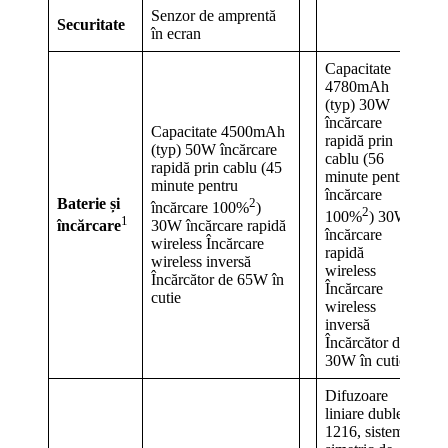
Senzor de amprentă
Securitate
în ecran
Capacitate
4780mAh
(typ) 30W
încărcare
Capacitate 4500mAh
rapidă prin
(typ) 50W încărcare
cablu (56
rapidă prin cablu (45
minute pentru
minute pentru
încărcare
Baterie și
2
încărcare 100%
)
2
100%
) 30W
1
încărcare
30W încărcare rapidă
încărcare
wireless Încărcare
rapidă
wireless inversă
wireless
Încărcător de 65W în
Încărcare
cutie
wireless
inversă
Încărcător de
30W în cutie
Difuzoare
liniare duble
1216, sistem