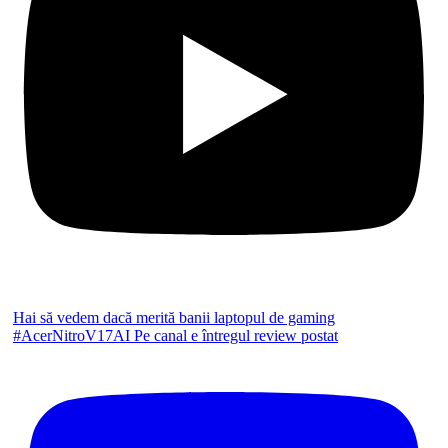
Hai să vedem dacă merită banii laptopul de gaming
#AcerNitroV17AI Pe canal e întregul review postat