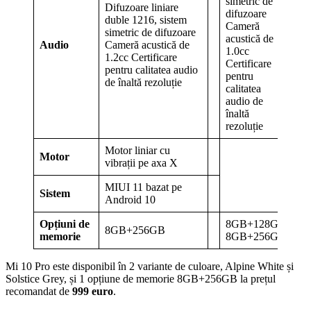
simetric de
Difuzoare liniare
difuzoare
duble 1216, sistem
Cameră
simetric de difuzoare
acustică de
Audio
Cameră acustică de
1.0cc
1.2cc Certificare
Certificare
pentru calitatea audio
pentru
de înaltă rezoluție
calitatea
audio de
înaltă
rezoluție
Motor liniar cu
Motor
vibrații pe axa X
MIUI 11 bazat pe
Sistem
Android 10
Opțiuni de
8GB+128GB
8GB+256GB
memorie
8GB+256GB
Mi 10 Pro este disponibil în 2 variante de culoare, Alpine White și
Solstice Grey, și 1 opțiune de memorie 8GB+256GB la prețul
recomandat de
999 euro
.