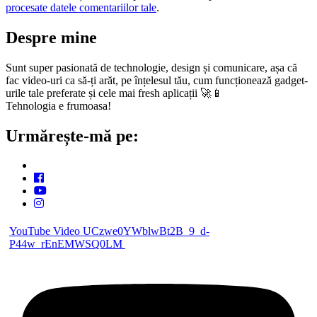
procesate datele comentariilor tale
.
Despre mine
Sunt super pasionată de technologie, design și comunicare, așa că
fac video-uri ca să-ți arăt, pe înțelesul tău, cum funcționează gadget-
urile tale preferate și cele mai fresh aplicații 🚀📱
Tehnologia e frumoasa!
Urmărește-mă pe:
YouTube Video UCzwe0YWblwBt2B_9_d-
P44w_rEnEMWSQ0LM