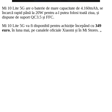
Mi 10 Lite 5G are o baterie de mare capacitate de 4.160mAh, se
încarcă rapid până la 20W pentru a-l putea folosi toată ziua, și
dispune de suport QC3.5 și FFC.
Mi 10 Lite 5G va fi disponibil pentru achiziție începând cu
349
euro
, în luna mai, pe canalele oficiale Xiaomi și în Mi Stores. „