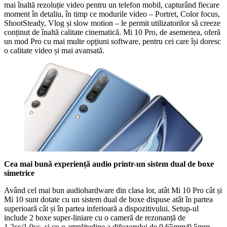
mai înaltă rezoluție video pentru un telefon mobil, capturând fiecare
moment în detaliu, în timp ce modurile video – Portret, Color focus,
ShootSteady, Vlog și slow motion – le permit utilizatorilor să creeze
conținut de înaltă calitate cinematică. Mi 10 Pro, de asemenea, oferă
un mod Pro cu mai multe opțiuni software, pentru cei care își doresc
o calitate video și mai avansată.
Cea mai bună experiență audio printr-un sistem dual de boxe
simetrice
Având cel mai bun audiohardware din clasa lor, atât Mi 10 Pro cât și
Mi 10 sunt dotate cu un sistem dual de boxe dispuse atât în partea
superioară cât și în partea inferioară a dispozitivului. Setup-ul
include 2 boxe super-liniare cu o cameră de rezonanță de
1.2cc/1.0cc, și cu o amplitudine a difuzorului de 0.65mm/0.5mm