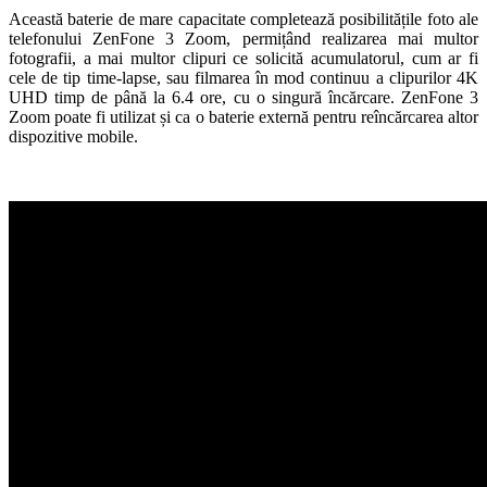
Această baterie de mare capacitate completează posibilitățile foto ale
telefonului ZenFone 3 Zoom, permițând realizarea mai multor
fotografii, a mai multor clipuri ce solicită acumulatorul, cum ar fi
cele de tip time-lapse, sau filmarea în mod continuu a clipurilor 4K
UHD timp de până la 6.4 ore, cu o singură încărcare. ZenFone 3
Zoom poate fi utilizat și ca o baterie externă pentru reîncărcarea altor
dispozitive mobile.