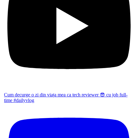
Cum decurge o zi din viața mea ca tech reviewer 😎 cu job full-
time #dailyvlog