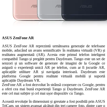
ASUS ZenFone AR
ASUS ZenFone AR reprezintă următoarea generație de telefoane
mobile, aducând un avans semnificativ în realitatea virtuală (VR) și
realitatea augmentată (AR). Acesta este primul telefon inteligent
compatibil Tango și pregătit pentru Daydream. Tango este un set de
senzori și un software de generare de imagini de la Google ce
asigură o experiență unică AR pe telefon, cum ar fi jocurile AR,
aplicațiile utilitare AR și navigația interioară. Daydream este
platforma Google pentru realitate virtuală mobilă și suportă
aplicațiile Daydream VR.
ZenFone AR a fost dezvoltat în strânsă cooperare cu Google, pentru
a oferi cea mai bună experiență Tango și Daydream. ZenFone AR
este cel mai subțire și cel mai ușor dispozitiv cu Tango.
Această revoluție în dimensiuni și greutate a fost posibilă prin ASUS
TriCam, un sistem avansat alcătuit din trei camere foto, dintre care o