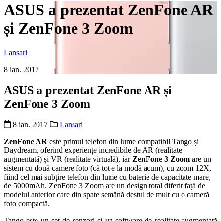
ASUS a prezentat ZenFone AR
și ZenFone 3 Zoom
Lansari
8 ian. 2017
ASUS a prezentat ZenFone AR și
ZenFone 3 Zoom
8 ian. 2017
Lansari
ZenFone AR
este primul telefon din lume compatibil Tango și
Daydream, oferind experiențe incredibile de AR (realitate
augmentată) și VR (realitate virtuală), iar
ZenFone 3 Zoom
are un
sistem cu două camere foto (că tot e la modă acum), cu zoom 12X,
fiind cel mai subțire telefon din lume cu baterie de capacitate mare,
de 5000mAh. ZenFone 3 Zoom are un design total diferit față de
modelul anterior care din spate semănă destul de mult cu o cameră
foto compactă.
Tango este un set de senzori și un software de realitate augmentată