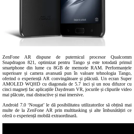
ZenFone AR dispune de puternicul procesor Qualcomm
Snapdragon 821, optimizat pentru Tango și este totodată primul
smartphone din lume cu 8GB de memorie RAM. Performanțele
superioare și camera avansată pun în valoare tehnologia Tango,
oferind o experiență AR convingătoare și plăcută. Un ecran Super
AMOLED WQHD cu diagonala de 5.7 inci și un nou difuzor cu
cinci magneți fac aplicațiile Daydream VR, jocurile și clipurile video
mai plăcute, mai distractive și mai imersive.
Android 7.0 ‘Nougat’ le dă posibilitatea utilizatorilor să obțină mai
multe de la ZenFone AR prin multitasking și alte îmbunătățiri ce
oferă o experiență mobilă extraordinară.