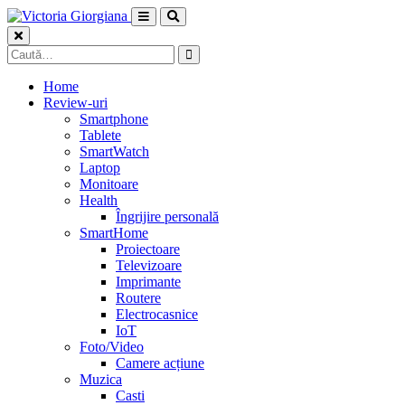
Skip
to
content
Caută
după:
Home
Review-uri
Smartphone
Tablete
SmartWatch
Laptop
Monitoare
Health
Îngrijire personală
SmartHome
Proiectoare
Televizoare
Imprimante
Routere
Electrocasnice
IoT
Foto/Video
Camere acțiune
Muzica
Casti