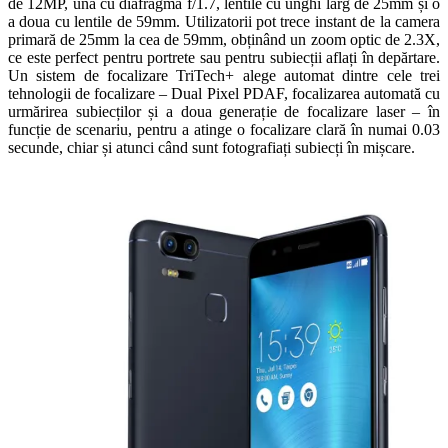
de 12MP, una cu diafragma f/1.7, lentile cu unghi larg de 25mm și o
a doua cu lentile de 59mm. Utilizatorii pot trece instant de la camera
primară de 25mm la cea de 59mm, obținând un zoom optic de 2.3X,
ce este perfect pentru portrete sau pentru subiecții aflați în depărtare.
Un sistem de focalizare TriTech+ alege automat dintre cele trei
tehnologii de focalizare – Dual Pixel PDAF, focalizarea automată cu
urmărirea subiecților și a doua generație de focalizare laser – în
funcție de scenariu, pentru a atinge o focalizare clară în numai 0.03
secunde, chiar și atunci când sunt fotografiați subiecți în mișcare.