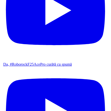
Da, #RoborockF25AcePro curăță cu spumă