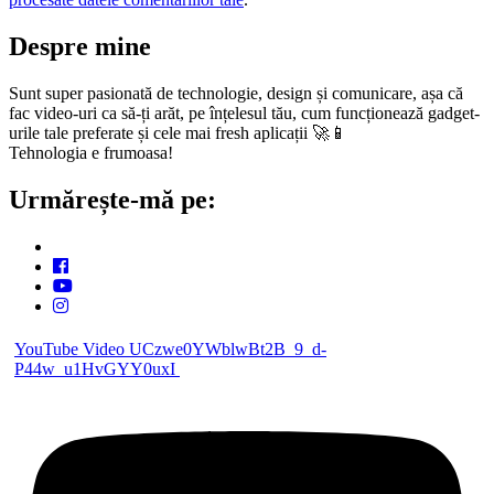
Despre mine
Sunt super pasionată de technologie, design și comunicare, așa că
fac video-uri ca să-ți arăt, pe înțelesul tău, cum funcționează gadget-
urile tale preferate și cele mai fresh aplicații 🚀📱
Tehnologia e frumoasa!
Urmărește-mă pe:
YouTube Video UCzwe0YWblwBt2B_9_d-
P44w_u1HvGYY0uxI