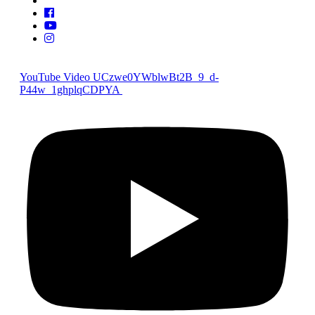
YouTube Video UCzwe0YWblwBt2B_9_d-
P44w_1ghplqCDPYA