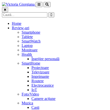
Skip
to
content
Caută
după:
Home
Review-uri
Smartphone
Tablete
SmartWatch
Laptop
Monitoare
Health
Îngrijire personală
SmartHome
Proiectoare
Televizoare
Imprimante
Routere
Electrocasnice
IoT
Foto/Video
Camere acțiune
Muzica
Casti