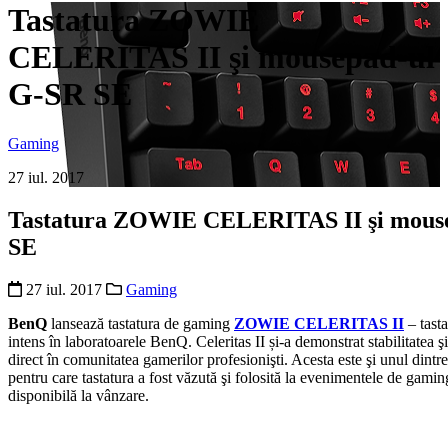
Tastatura ZOWIE
CELERITAS II şi mousepad-ul
G-SR SE
Gaming
27 iul. 2017
Tastatura ZOWIE CELERITAS II şi mous
SE
27 iul. 2017
Gaming
BenQ
lansează tastatura de gaming
ZOWIE CELERITAS II
– tasta
intens în laboratoarele BenQ. Celeritas II și-a demonstrat stabilitatea şi 
direct în comunitatea gamerilor profesionişti. Acesta este şi unul dintr
pentru care tastatura a fost văzută şi folosită la evenimentele de gamin
disponibilă la vânzare.