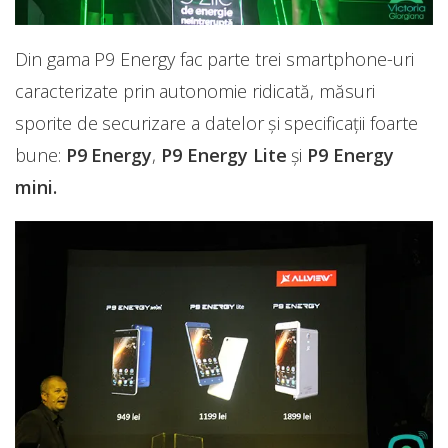
Din gama P9 Energy fac parte trei smartphone-uri
caracterizate prin autonomie ridicată, măsuri
sporite de securizare a datelor și specificații foarte
bune:
P9 Energy
,
P9 Energy Lite
și
P9 Energy
mini.