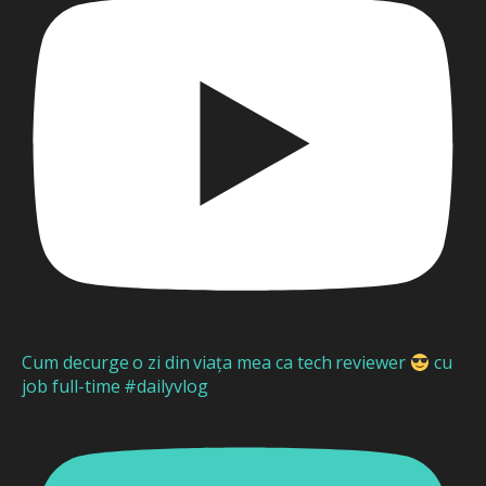
Cum decurge o zi din viața mea ca tech reviewer
cu
job full-time #dailyvlog