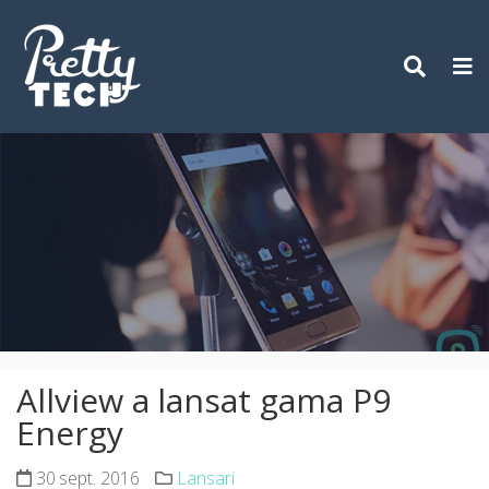
Skip
to
content
Allview a lansat gama P9
Energy
30 sept. 2016
Lansari