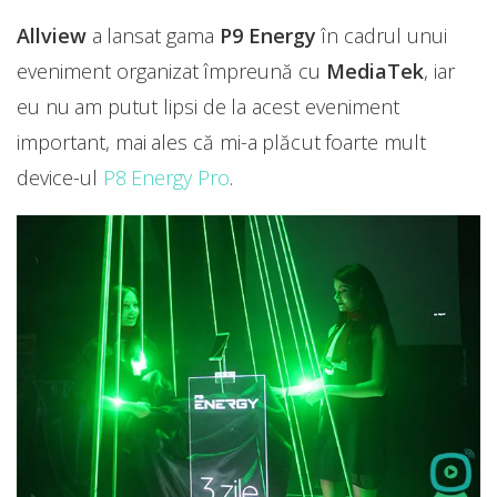
Allview
a lansat gama
P9 Energy
în cadrul unui
eveniment organizat împreună cu
MediaTek
, iar
eu nu am putut lipsi de la acest eveniment
important, mai ales că mi-a plăcut foarte mult
device-ul
P8 Energy Pro
.