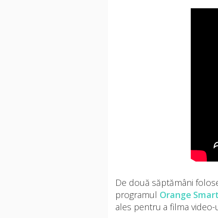
De două săptămâni folos
programul
Orange Smart
ales pentru a filma video-