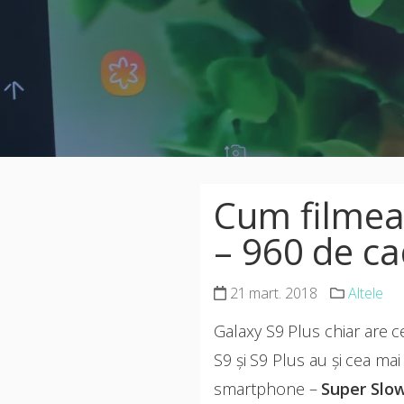
Cum filmea
– 960 de c
21 mart. 2018
Altele
Galaxy S9 Plus chiar are
S9 și S9 Plus au și cea ma
smartphone –
Super Slo