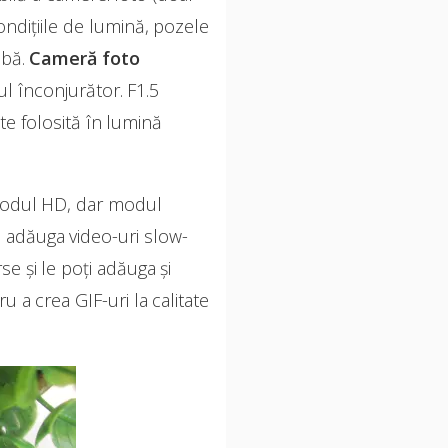
ndițiile de lumină, pozele
abă.
Cameră foto
l înconjurător. F1.5
te folosită în lumină
modul HD, dar modul
i adăuga video-uri slow-
e și le poți adăuga și
u a crea GIF-uri la calitate