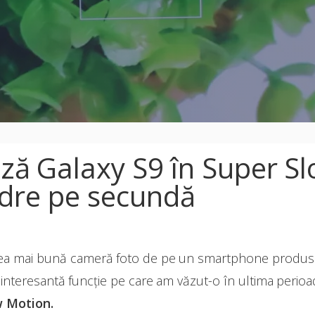
ză Galaxy S9 în Super S
adre pe secundă
 cea mai bună cameră foto de pe un smartphone produs
i interesantă funcție pe care am văzut-o în ultima perio
w Motion.