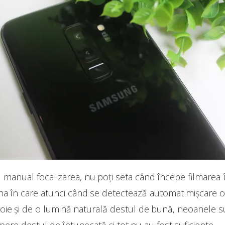
u manual focalizarea, nu poți seta când începe filmarea
na în care atunci când se detectează automat mișcare 
ie și de o lumină naturală destul de bună, neoanele sun