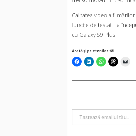
trei softbox-uri într-o în
Calitatea video a filmăril
funcție de testat. La încep
cu Galaxy S9 Plus.
Arată și prietenilor tăi:
Tastează emailul tău...