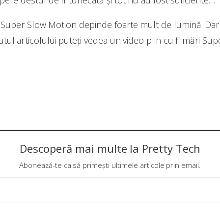
căpere destul de întunecată și tot nu au fost suficiente…
or Super Slow Motion depinde foarte mult de lumină. Dar 
utul articolului puteți vedea un video plin cu filmări Su
Descoperă mai multe la Pretty Tech
Abonează-te ca să primești ultimele articole prin email.