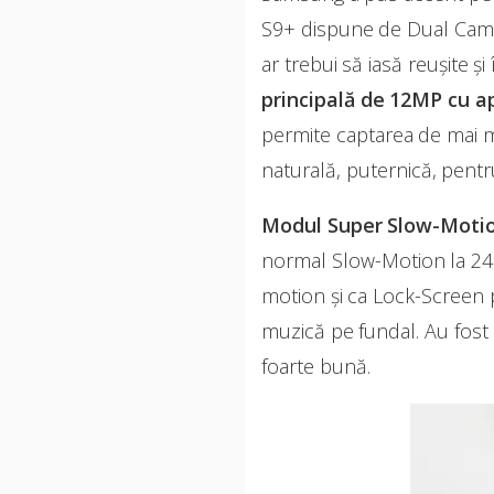
S9+ dispune de Dual Camer
ar trebui să iasă reușite ș
principală de 12MP cu ap
permite captarea de mai mu
naturală, puternică, pentr
Modul Super Slow-Motio
normal Slow-Motion la 240 
motion și ca Lock-Screen p
muzică pe fundal. Au fost a
foarte bună.