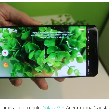
camera foto a noului
Galaxy S9+
. Apertura duală ajusta