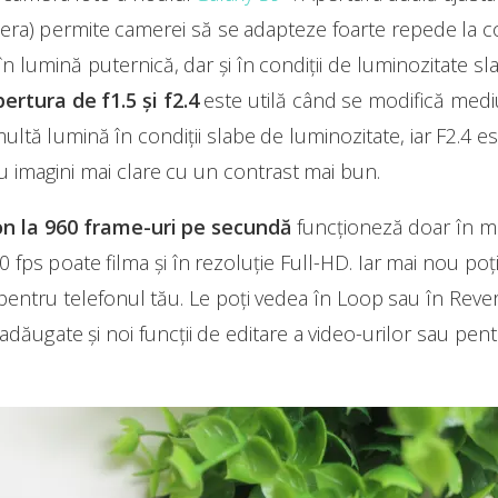
a) permite camerei să se adapteze foarte repede la co
i în lumină puternică, dar și în condiții de luminozitate sl
ertura de f1.5 și f2.4
este utilă când se modifică mediu
ltă lumină în condiții slabe de luminozitate, iar F2.4 es
u imagini mai clare cu un contrast mai bun.
n la 960 frame-uri pe secundă
funcționeză doar în 
fps poate filma și în rezoluție Full-HD. Iar mai nou poț
entru telefonul tău. Le poți vedea în Loop sau în Revers
dăugate și noi funcții de editare a video-urilor sau pentr