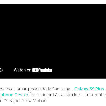
esc noul smartphone de la Samsung –
Galaxy S9 Plus
,
phone Tester
. În tot timpul ăsta l-am folosit mai mult
uri în Super Slow Motion.