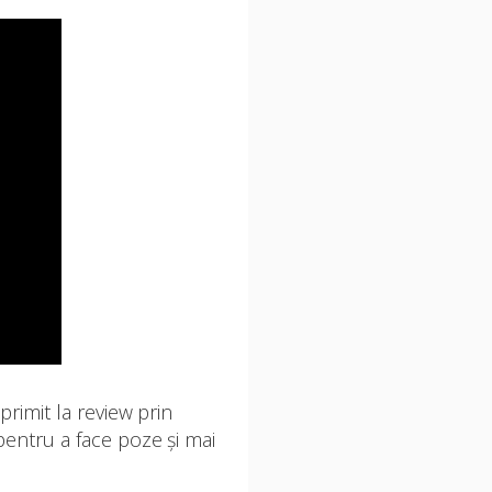
 primit la review prin
 pentru a face poze și mai