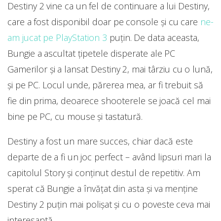
Destiny 2 vine ca un fel de continuare a lui Destiny,
care a fost disponibil doar pe console și cu care
ne-
am jucat pe PlayStation 3
puțin. De data aceasta,
Bungie a ascultat țipetele disperate ale PC
Gamerilor și a lansat Destiny 2, mai târziu cu o lună,
și pe PC. Locul unde, părerea mea, ar fi trebuit să
fie din prima, deoarece shooterele se joacă cel mai
bine pe PC, cu mouse și tastatură.
Destiny a fost un mare succes, chiar dacă este
departe de a fi un joc perfect – având lipsuri mari la
capitolul Story și conținut destul de repetitiv. Am
sperat că Bungie a învățat din asta și va menține
Destiny 2 puțin mai polișat și cu o poveste ceva mai
interesantă.