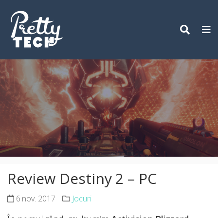
Skip
to
content
Review Destiny 2 – PC
6 nov. 2017
Jocuri