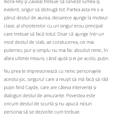
Ikora-Rey și Zavala) trebuie să salveze lumea și,
evident, singur să distrugă tot. Partea asta mi s-a
părut destul de aiurea, deoarece ajunge la motivul
clasic al shooterelor cu un singur erou principal
care trebuie să facă totul. Doar că ajunge într-un
mod destul de slab, iar conducerea, cei mai
puternici, pur și simplu nu mai fac absolut nimic, în
afara ultimei misiuni, când ajută și ei pe acolo, puțin.
Nu prea te impresionează cu nimic personajele
acestui joc, singurul care a reușit să mă facă să râd
puțin fiind Cayde, care are câteva intervenții și
dialoguri destul de amuzante. Povestea este
oricum destul de scurtă și nu apucă niciun
personaj să se dezvolte cum trebuie.