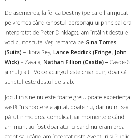
De asemenea, la fel ca Destiny (pe care l-am jucat
pe vremea când Ghostul personajului principal era
interpretat de Peter Dinklage), am întâlnit destule
voci cunoscute. Veți remarca pe
Gina Torres
(Suits)
– Ikora Rey,
Lance Reddick (Fringe, John
Wick)
– Zavala,
Nathan Fillion (Castle) –
Cayde-6
și mulți alții. Voice actingul este chiar bun, doar că
scriptul este destul de slab.
Jocul în sine nu este foarte greu, poate experiența
vastă în shootere a ajutat, poate nu, dar nu mi s-a
părut nimic prea complicat, iar momentele când
am murit au fost doar atunci cand nu eram prea
atent sau când am încercat niște Aventuri și Public