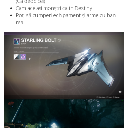
(Ca deobicei)
Cam aceiași monștri ca în Destiny
Poți să cumperi echipament și arme cu bani
reali!