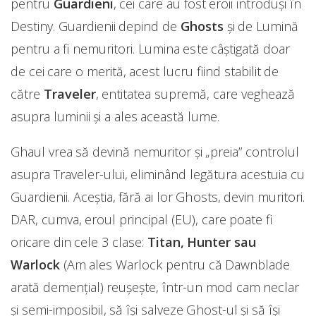
pentru
Guardieni
, cei care au fost eroii introduși în
Destiny. Guardienii depind de
Ghosts
și de Lumină
pentru a fi nemuritori. Lumina este câștigată doar
de cei care o merită, acest lucru fiind stabilit de
către
Traveler
, entitatea supremă, care veghează
asupra luminii și a ales această lume.
Ghaul vrea să devină nemuritor și „preia” controlul
asupra Traveler-ului, eliminând legătura acestuia cu
Guardienii. Aceștia, fără ai lor Ghosts, devin muritori.
DAR, cumva, eroul principal (EU), care poate fi
oricare din cele 3 clase:
Titan, Hunter sau
Warlock
(Am ales Warlock pentru că Dawnblade
arată demențial) reușește, într-un mod cam neclar
și semi-imposibil, să își salveze Ghost-ul și să își