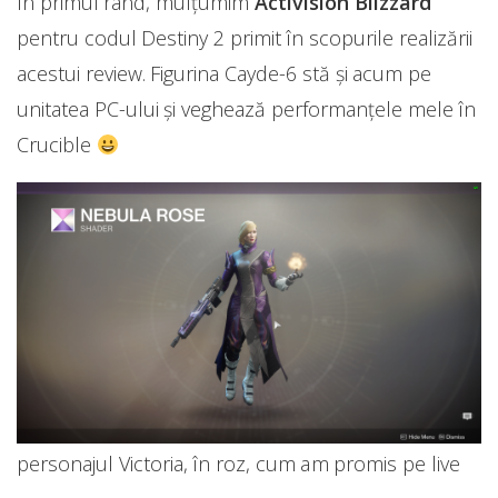
În primul rând, mulțumim
Activision Blizzard
pentru codul Destiny 2 primit în scopurile realizării
acestui review. Figurina Cayde-6 stă și acum pe
unitatea PC-ului și veghează performanțele mele în
Crucible
personajul Victoria, în roz, cum am promis pe live