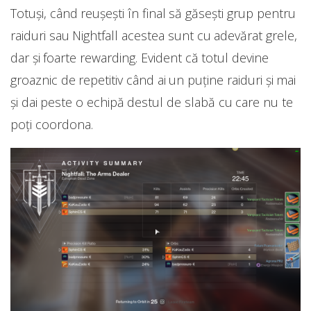
Totuși, când reușești în final să găsești grup pentru
raiduri sau Nightfall acestea sunt cu adevărat grele,
dar și foarte rewarding. Evident că totul devine
groaznic de repetitiv când ai un puține raiduri și mai
și dai peste o echipă destul de slabă cu care nu te
poți coordona.