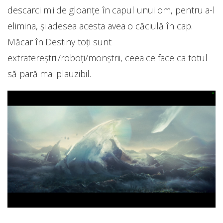
descarci mii de gloanțe în capul unui om, pentru a-l
elimina, și adesea acesta avea o căciulă în cap.
Măcar în Destiny toți sunt
extratereștrii/roboți/monștrii, ceea ce face ca totul
să pară mai plauzibil.