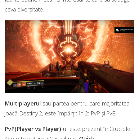
ceva diversitate.
Multiplayerul
sau partea pentru care majoritatea
joacă Destiny 2, este împărțit în 2: PvP și PvE.
PvP(Player vs Player)
-ul este prezent în Crucible.
Acolo te poți juca Casual prin
Quick