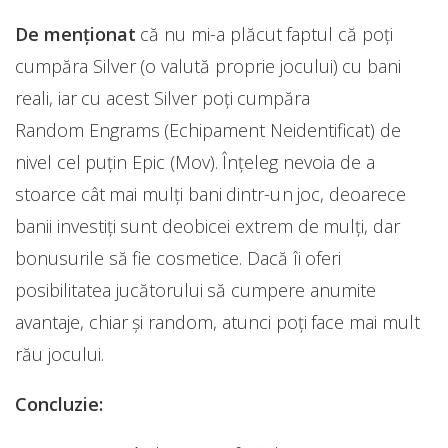
De menționat
că nu mi-a plăcut faptul că poți
cumpăra Silver (o valută proprie jocului) cu bani
reali, iar cu acest Silver poți cumpăra
Random Engrams (Echipament Neidentificat) de
nivel cel puțin Epic (Mov). Înțeleg nevoia de a
stoarce cât mai mulți bani dintr-un joc, deoarece
banii investiți sunt deobicei extrem de mulți, dar
bonusurile să fie cosmetice. Dacă îi oferi
posibilitatea jucătorului să cumpere anumite
avantaje, chiar și random, atunci poți face mai mult
rău jocului.
Concluzie: