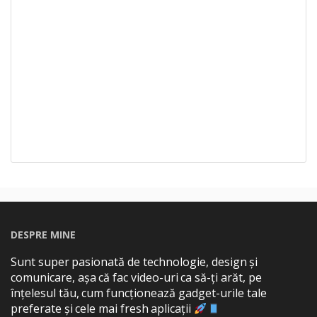
DESPRE MINE
Sunt super pasionată de technologie, design și
comunicare, așa că fac video-uri ca să-ți arăt, pe
înțelesul tău, cum funcționează gadget-urile tale
preferate și cele mai fresh aplicații