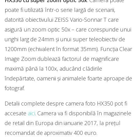
HX350
cu super zoom optic 50x
. Camera poate
poate fi utilizată într-o serie largă de scenarii,
datorită obiectivului ZEISS Vario-Sonnar T care
asigură un zoom optic 50x – care corespunde unui
unghi larg de 24mm și unui super teleobiectiv de
1200mm (echivalent în format 35mm). Funcția Clear
Image Zoom dublează factorul de magnificare
maximă până la 100x, aducând clădirile
îndepărtate, oamenii și animalele foarte aproape de
fotograf.
Detalii complete despre camera foto HX350 pot fi
accesate
aici
. Camera va fi disponibilă în magazinele
de retail din Europa din ianuarie 2017, la prețul
recomandat de aproximativ 400 euro.