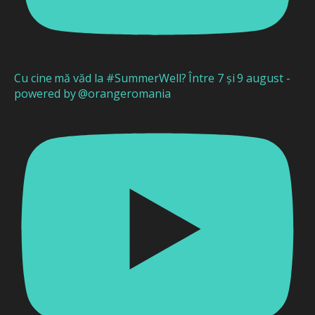
Cu cine mă văd la #SummerWell? Între 7 și 9 august -
powered by @orangeromania