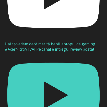
Hai să vedem dacă merită banii laptopul de gaming
#AcerNitroV17AI Pe canal e întregul review postat