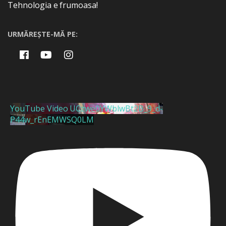
Tehnologia e frumoasa!
URMĂREȘTE-MĂ PE:
YouTube Video UCzwe0YWblwBt2B_9_d-
P44w_rEnEMWSQ0LM