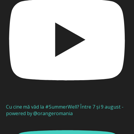
Cu cine mă văd la #SummerWell? Între 7 și 9 august -
powered by @orangeromania