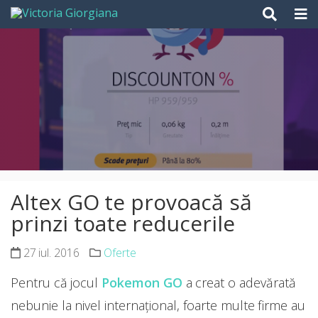
Skip
to
content
Altex GO te provoacă să
prinzi toate reducerile
27 iul. 2016
Oferte
Pentru că jocul
Pokemon GO
a creat o adevărată
nebunie la nivel internațional, foarte multe firme au