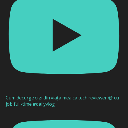
Cum decurge o zi din viața mea ca tech reviewer 😎 cu
job full-time #dailyvlog