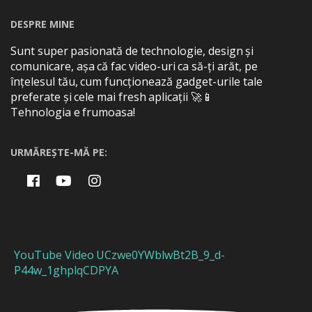
DESPRE MINE
Sunt super pasionată de technologie, design și
comunicare, așa că fac video-uri ca să-ți arăt, pe
înțelesul tău, cum funcționează gadget-urile tale
preferate și cele mai fresh aplicații 🚀📱
Tehnologia e frumoasa!
URMĂREȘTE-MĂ PE:
YouTube Video UCzwe0YWblwBt2B_9_d-
P44w_1ghplqCDPYA