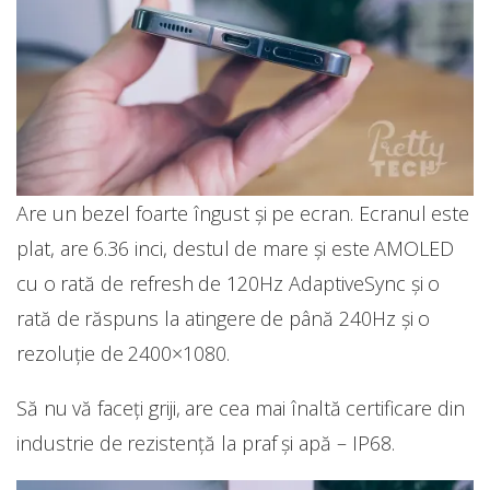
Are un bezel foarte îngust și pe ecran. Ecranul este
plat, are 6.36 inci, destul de mare și este AMOLED
cu o rată de refresh de 120Hz AdaptiveSync și o
rată de răspuns la atingere de până 240Hz și o
rezoluție de 2400×1080.
Să nu vă faceți griji, are cea mai înaltă certificare din
industrie de rezistență la praf și apă – IP68.