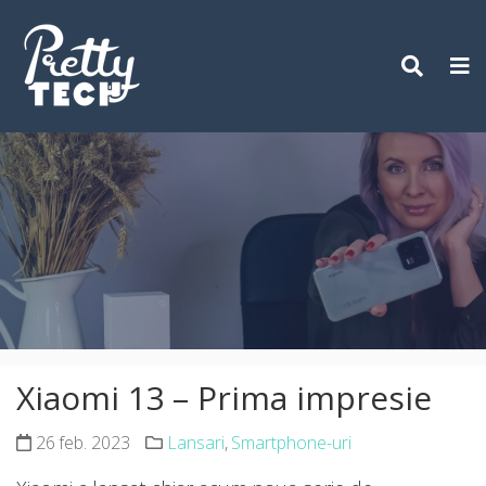
Skip
to
content
Xiaomi 13 – Prima impresie
26 feb. 2023
Lansari
,
Smartphone-uri