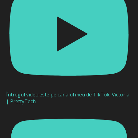
Întregul video este pe canalul meu de TikTok: Victoria
| PrettyTech