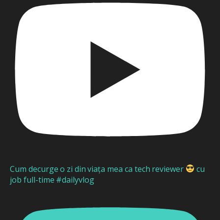
Cum decurge o zi din viața mea ca tech reviewer
cu
job full-time #dailyvlog