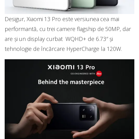
Desigur, Xiaomi 13 Pro este versiunea cea mai
performantă, cu trei camere flagship de 50MP, dar
are și un display curbat WQHD+ de 6.73″ și
tehnologie de încărcare HyperCharge la 120W.