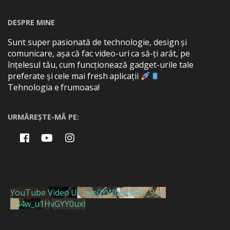
DESPRE MINE
Sunt super pasionată de technologie, design și
comunicare, așa că fac video-uri ca să-ți arăt, pe
înțelesul tău, cum funcționează gadget-urile tale
preferate și cele mai fresh aplicații
Tehnologia e frumoasa!
URMĂREȘTE-MĂ PE:
YouTube Video UCzwe0YWblwBt2B_9_d-
P44w_u1HvGYY0uxI