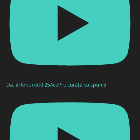
Da, #RoborockF25AcePro curăță cu spumă