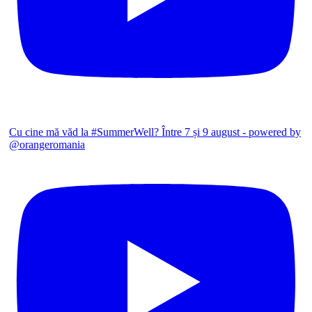
Cu cine mă văd la #SummerWell? Între 7 și 9 august - powered by
@orangeromania