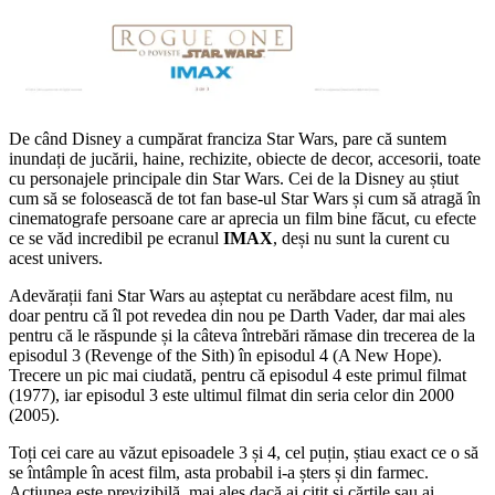
De când Disney a cumpărat franciza Star Wars, pare că suntem
inundați de jucării, haine, rechizite, obiecte de decor, accesorii, toate
cu personajele principale din Star Wars. Cei de la Disney au știut
cum să se folosească de tot fan base-ul Star Wars și cum să atragă în
cinematografe persoane care ar aprecia un film bine făcut, cu efecte
ce se văd incredibil pe ecranul
IMAX
, deși nu sunt la curent cu
acest univers.
Adevărații fani Star Wars au așteptat cu nerăbdare acest film, nu
doar pentru că îl pot revedea din nou pe Darth Vader, dar mai ales
pentru că le răspunde și la câteva întrebări rămase din trecerea de la
episodul 3 (Revenge of the Sith) în episodul 4 (A New Hope).
Trecere un pic mai ciudată, pentru că episodul 4 este primul filmat
(1977), iar episodul 3 este ultimul filmat din seria celor din 2000
(2005).
Toți cei care au văzut episoadele 3 și 4, cel puțin, știau exact ce o să
se întâmple în acest film, asta probabil i-a șters și din farmec.
Acțiunea este previzibilă, mai ales dacă ai citit și cărțile sau ai