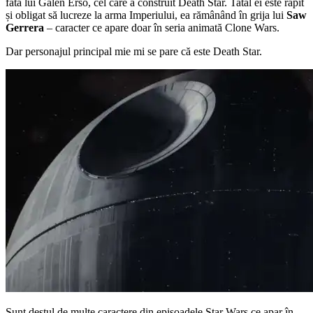
fata lui Galen Erso, cel care a construit Death Star. Tatăl ei este răpit
și obligat să lucreze la arma Imperiului, ea rămânând în grija lui
Saw
Gerrera
– caracter ce apare doar în seria animată Clone Wars.
Dar personajul principal mie mi se pare că este Death Star.
Sunt destul de multe caractere din episoadele Star Wars ce apar în