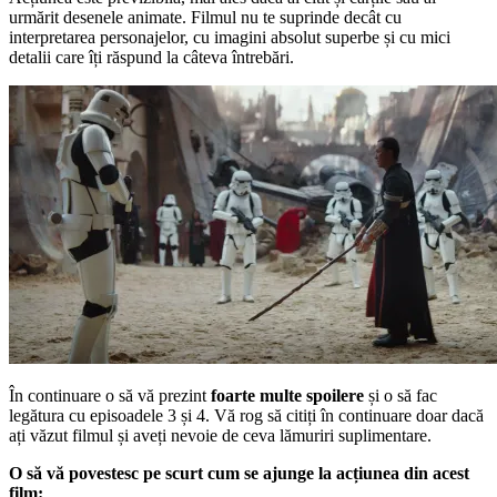
urmărit desenele animate. Filmul nu te suprinde decât cu
interpretarea personajelor, cu imagini absolut superbe și cu mici
detalii care îți răspund la câteva întrebări.
În continuare o să vă prezint
foarte multe spoilere
și o să fac
legătura cu episoadele 3 și 4. Vă rog să citiți în continuare doar dacă
ați văzut filmul și aveți nevoie de ceva lămuriri suplimentare.
O să vă povestesc pe scurt cum se ajunge la acțiunea din acest
film: