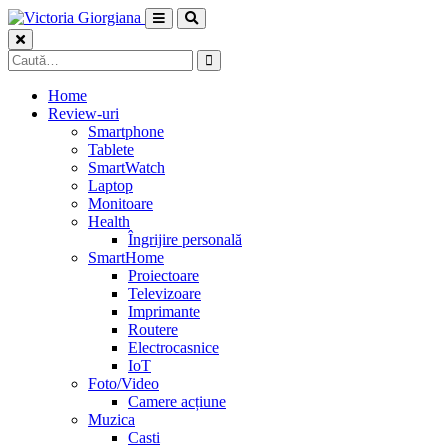
Skip
to
content
Caută
după:
Home
Review-uri
Smartphone
Tablete
SmartWatch
Laptop
Monitoare
Health
Îngrijire personală
SmartHome
Proiectoare
Televizoare
Imprimante
Routere
Electrocasnice
IoT
Foto/Video
Camere acțiune
Muzica
Casti