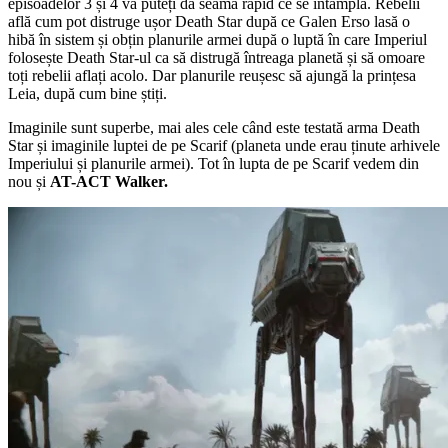
episoadelor 3 și 4 vă puteți da seama rapid ce se întâmplă. Rebelii
află cum pot distruge ușor Death Star după ce Galen Erso lasă o
hibă în sistem și obțin planurile armei după o luptă în care Imperiul
folosește Death Star-ul ca să distrugă întreaga planetă și să omoare
toți rebelii aflați acolo. Dar planurile reușesc să ajungă la prințesa
Leia, după cum bine știți.
Imaginile sunt superbe, mai ales cele când este testată arma Death
Star și imaginile luptei de pe Scarif (planeta unde erau ținute arhivele
Imperiului și planurile armei). Tot în lupta de pe Scarif vedem din
nou și
AT-ACT Walker.