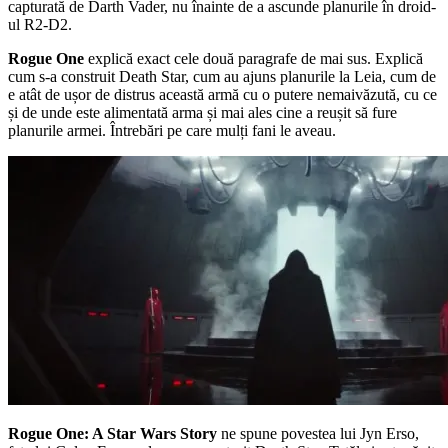
capturată de Darth Vader, nu înainte de a ascunde planurile în droid-
ul R2-D2.
Rogue One
explică exact cele două paragrafe de mai sus. Explică
cum s-a construit Death Star, cum au ajuns planurile la Leia, cum de
e atât de ușor de distrus această armă cu o putere nemaivăzută, cu ce
și de unde este alimentată arma și mai ales cine a reușit să fure
planurile armei. Întrebări pe care mulți fani le aveau.
Rogue One: A Star Wars Story
ne spune povestea lui Jyn Erso,