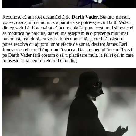
Recunosc că am fost dezamăgită de
Darth Vader.
Statura, mersul,
vocea, casca, nimic nu mi s-a părut că se potrivește cu Darth Vader
din episodul 4. E adevărat că acum abia își pune costumul și poate el
se modifică pe parcurs, dar eu mă așteptam la o prezență mult mai
puternică, mai dură, cu vocea binecunoscută, și cred că astea se
putea rezolva cu ajutorul unor efecte de sunet, deși tot James Earl
Jones este cel care îi împrumută vocea. Dar momentul în care îl vezi
pe Darth Vader fără costum o să-ți placă tare mult, la fel și cel în care
foloseste forța pentru celebrul Choking.