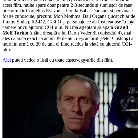
acest film, multe apare doar pentru 2-3 secunde și sunt ușor de ratat,
precum: Dr Cornelius Evazan și Ponda Baba. Dar sunt și personaje
foarte cunoscute, precum: Mon Mothma, Bail Organa (jucat chiar de
Jimmy Smits), R2-D2, C-3PO și personaje ce au fost readuse în fața
camerelor cu ajutorul CGI-ului. Nu mă așteptam să apară
Grand
Moff Tarkin
(mâna dreaptă a lui Darth Vader din episodul 4), mai
ales că arată exact ca acum 39 de ani, deși actorul (Peter Cushing) a
murit în urmă cu 20 de ani, el fiind readus la viață cu ajutorul CGI-
ului.
Aici
puteți vedea o listă cu toate easter-egg-urile din film.