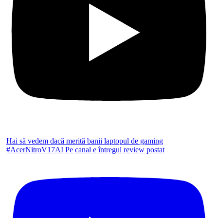
Hai să vedem dacă merită banii laptopul de gaming
#AcerNitroV17AI Pe canal e întregul review postat