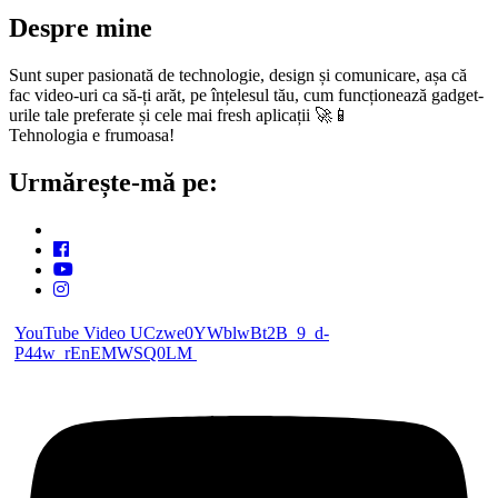
Despre mine
Sunt super pasionată de technologie, design și comunicare, așa că
fac video-uri ca să-ți arăt, pe înțelesul tău, cum funcționează gadget-
urile tale preferate și cele mai fresh aplicații 🚀📱
Tehnologia e frumoasa!
Urmărește-mă pe:
YouTube Video UCzwe0YWblwBt2B_9_d-
P44w_rEnEMWSQ0LM