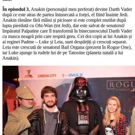
În episodul 3
, Anakin (personajul meu preferat) devine Darth Vader
după ce este atras de partea întunecată a forței, el fiind înainte Jedi.
Anakin rămâne fără mâini și picioare si este complet mutilat după
lupta pierdută cu Obi-Wan (tot Jedi), dar este salvat de senatorul/
împăratul Palpatine care îl transformă în binecunoscutul Darth Vader
cu masca neagră prin care respiră greu. Cei doi copii ai lui Anakin și
ai reginei Padme – Luke și Leia, sunt despărțiți și crescuți separat.
Leia este crescută de senatorul Bail Organa (prezent în Rogue One),
iar Luke ajunge la rudele lui de pe Tatooine (planeta natală a lui
Anakin).