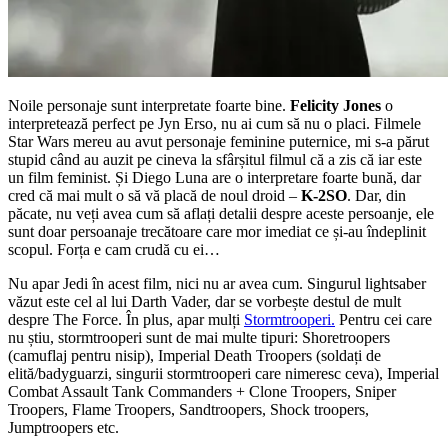
Noile personaje sunt interpretate foarte bine.
Felicity Jones
o
interpretează perfect pe Jyn Erso, nu ai cum să nu o placi. Filmele
Star Wars mereu au avut personaje feminine puternice, mi s-a părut
stupid când au auzit pe cineva la sfârșitul filmul că a zis că iar este
un film feminist. Și Diego Luna are o interpretare foarte bună, dar
cred că mai mult o să vă placă de noul droid –
K-2SO
. Dar, din
păcate, nu veți avea cum să aflați detalii despre aceste persoanje, ele
sunt doar persoanaje trecătoare care mor imediat ce și-au îndeplinit
scopul. Forța e cam crudă cu ei…
Nu apar Jedi în acest film, nici nu ar avea cum. Singurul lightsaber
văzut este cel al lui Darth Vader, dar se vorbește destul de mult
despre The Force. În plus, apar mulți
Stormtrooperi.
Pentru cei care
nu știu, stormtrooperi sunt de mai multe tipuri: Shoretroopers
(camuflaj pentru nisip), Imperial Death Troopers (soldați de
elită/badyguarzi, singurii stormtrooperi care nimeresc ceva), Imperial
Combat Assault Tank Commanders + Clone Troopers, Sniper
Troopers, Flame Troopers, Sandtroopers, Shock troopers,
Jumptroopers etc.