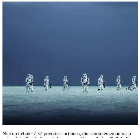
Nici nu trebuie să vă povestesc acțiunea, din scurta rememorarea a