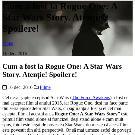
Cum a fost la Rogue One: A
Star Wars Story. Atenție!
Spoilere!
Filme
16 dec. 2016
Cum a fost la Rogue One: A Star Wars
Story. Atenție! Spoilere!
16 dec. 2016
Filme
Cel de-al șaptelea episod Star Wars (
The Force Awakens
) a fost cel
mai așteptat film al anului 2015, iar Rogue One, deși nu face parte
din seria episoadelor Star Wars, cu siguranță a fost și el cel mai
așteptat film al acestui an.
„Rogue One: A Star Wars Story”
este
primul film stand-alone al francizei, deși stand-alone e cam mult
spus, totul este legat de povestea Star Wars, doar este că acest film
este povestit din altă perspectivă. Or să mai urmeze astfel de povești