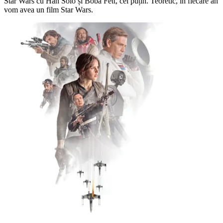
Star Wars cu Han Solo și Boba Fett, cel puțin. Teoretic, în fiecare an
vom avea un film Star Wars.