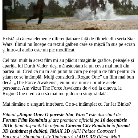
Există și câteva elemente diferențiatoare față de filmele din seria Star
Wars: filmul nu începe cu textul galben care se mișcă în sus pe ecran
și intro-ul audio este un pic modificat.
Cel mai mult la acest film mi-au plăcut imaginile grafice, peisajele și
apariția lui Darth Vader, deși mă așteptam la un ceva mai mult din
partea lui. Cred că nu m-am putut bucura pe deplin de film pentru că
știam ce se întâmplă. Mulți consideră „Rogue One” un film mai bun
decât „The Force Awakens”, eu nu mă număr printre acele
persoane. Am văzut The Force Awakens de 4 ori la cineva, la
Rogue One cred că o să mai merg doar o singură dată.
Mai rămâne o singură întrebare. Ce s-a întâmplat cu Jar Jar Binks?
Filmul
„Rogue One: O poveste Star Wars”
este distribuit de
Forum Film România
şi are premiera oficială pe
16 decembrie
2016
, fiind disponibil în reţeaua
Cinema City România
în
format
3D (subtitrat şi dublat), IMAX 3D
(AFI Palace Cotroceni
Bucureşti, Shopping City Timişoara)
şi 4DX 3D
(Mega Mall