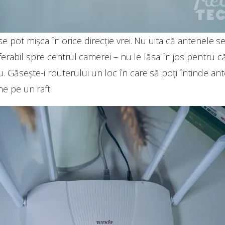
e pot mișca în orice direcție vrei. Nu uita că antenele 
ferabil spre centrul camerei – nu le lăsa în jos pentru c
. Găsește-i routerului un loc în care să poți întinde ant
ne pe un raft.