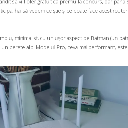
dit să vi-l ofer gratuit ca premiu la concurs, dar până
icipa, hai să vedem ce știe și ce poate face acest route
implu, minimalist, cu un ușor aspect de Batman (un batm
 un perete alb. Modelul Pro, ceva mai performant, este p