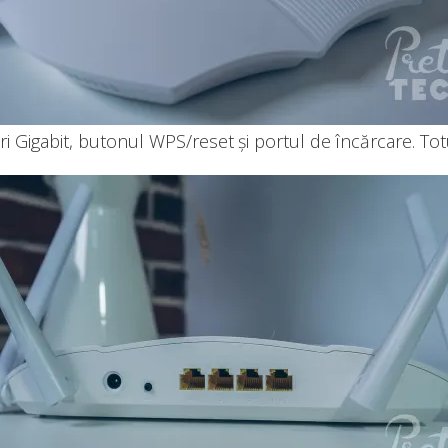
i Gigabit, butonul WPS/reset și portul de încărcare. Totu