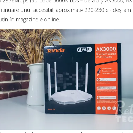
la 2976Mbps (aproape 3000Mbps – de aici și AX3000, A
continuare unul accesibil, aproximativ 220-230lei- deși a
uțin în magazinele online.