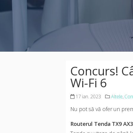
Concurs! C
Wi-Fi 6
17 ian. 2023
Altele
,
Con
Nu pot să vă ofer un prem
Routerul Tenda TX9 AX3