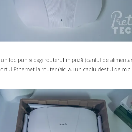
ti un loc pun și bagi routerul în priză (canlul de aliment
rtul Ethernet la router (aici au un cablu destul de mic în