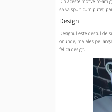
Din aceste motive m-am gân
să vă spun cum puteți part
Design
Designul este destul de s
oriunde, mai ales pe lângă
fel ca design.