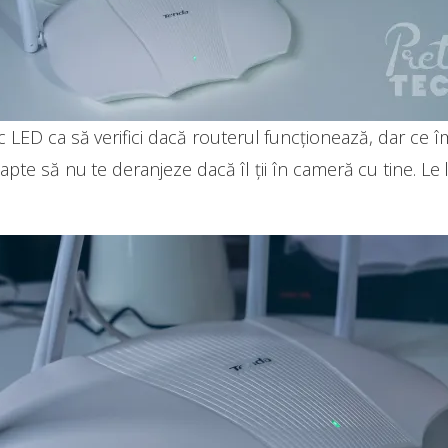
c LED ca să verifici dacă routerul funcționează, dar ce î
oapte să nu te deranjeze dacă îl ții în cameră cu tine. Le 