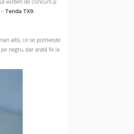
 să vorbim de concurs și
r –
Tenda TX9.
an alb), ce se potrivește
e negru, dar arată fix la