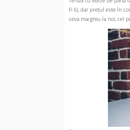
Tenda cu viteze de până 
Fi 6), dar prețul este în 
ceva mai greu la noi, cel p