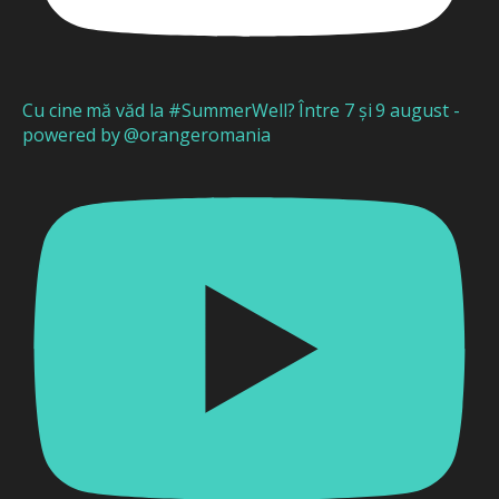
Cu cine mă văd la #SummerWell? Între 7 și 9 august -
powered by @orangeromania