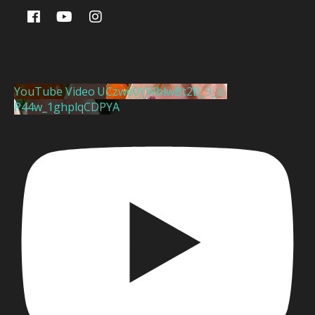
YouTube Video UCzwe0YWblwBt2B_9_d-
P44w_1ghplqCDPYA