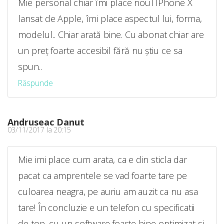
Mie personal chiar îmi place noul IPhone X
lansat de Apple, îmi place aspectul lui, forma,
modelul.. Chiar arată bine. Cu abonat chiar are
un preț foarte accesibil fără nu știu ce sa
spun..
Răspunde
Andruseac Danut
03/11/2017 la 20:15
Mie imi place cum arata, ca e din sticla dar
pacat ca amprentele se vad foarte tare pe
culoarea neagra, pe auriu am auzit ca nu asa
tare! În concluzie e un telefon cu specificatii
de top, cu un software foarte bine optimizat si