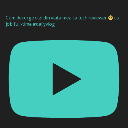
Cum decurge o zi din viața mea ca tech reviewer
cu
job full-time #dailyvlog