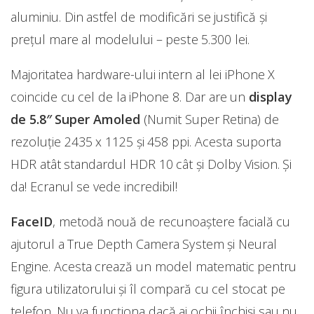
aluminiu. Din astfel de modificări se justifică și
prețul mare al modelului – peste 5.300 lei.
Majoritatea hardware-ului intern al lei iPhone X
coincide cu cel de la iPhone 8. Dar are un
display
de 5.8″ Super Amoled
(Numit Super Retina) de
rezoluție 2435 x 1125 și 458 ppi. Acesta suporta
HDR atât standardul HDR 10 cât și Dolby Vision. Și
da! Ecranul se vede incredibil!
FaceID
, metodă nouă de recunoaștere facială cu
ajutorul a True Depth Camera System și Neural
Engine. Acesta crează un model matematic pentru
figura utilizatorului și îl compară cu cel stocat pe
telefon. Nu va funcționa dacă ai ochii închiși sau nu