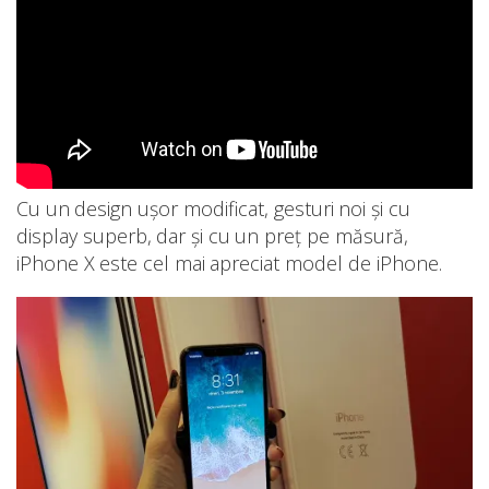
Cu un design ușor modificat, gesturi noi și cu
display superb, dar și cu un preț pe măsură,
iPhone X este cel mai apreciat model de iPhone.