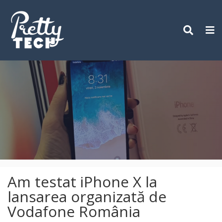
Skip
to
content
Am testat iPhone X la
lansarea organizată de
Vodafone România