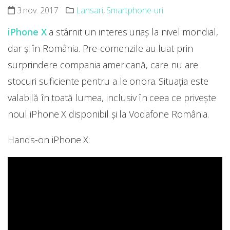
3 nov. 2017
Lansari
,
Smartphone-uri
iPhone X
a stârnit un interes uriaș la nivel mondial,
dar și în România. Pre-comenzile au luat prin
surprindere compania americană, care nu are
stocuri suficiente pentru a le onora. Situația este
valabilă în toată lumea, inclusiv în ceea ce privește
noul iPhone X disponibil și la Vodafone România.
Hands-on iPhone X: