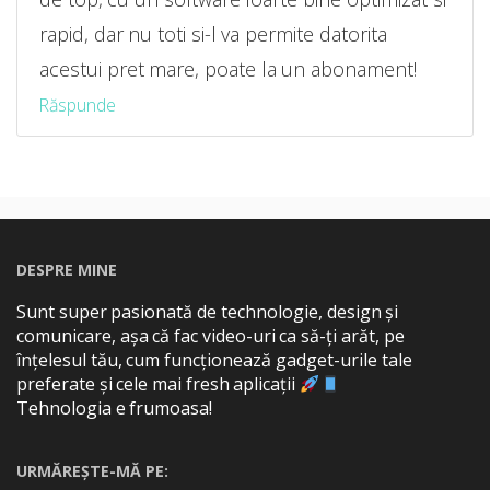
rapid, dar nu toti si-l va permite datorita
acestui pret mare, poate la un abonament!
Răspunde
DESPRE MINE
Sunt super pasionată de technologie, design și
comunicare, așa că fac video-uri ca să-ți arăt, pe
înțelesul tău, cum funcționează gadget-urile tale
preferate și cele mai fresh aplicații
Tehnologia e frumoasa!
URMĂREȘTE-MĂ PE: