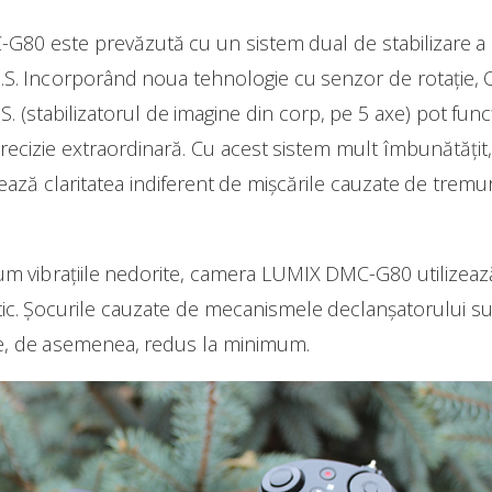
0 este prevăzută cu un sistem dual de stabilizare a i
.S. Incorporând noua tehnologie cu senzor de rotație, O.I
I.S. (stabilizatorul de imagine din corp, pe 5 axe) pot fu
ecizie extraordinară. Cu acest sistem mult îmbunătățit, f
rează claritatea indiferent de mișcările cauzate de tremur
um vibrațiile nedorite, camera LUMIX DMC-G80 utilizea
c. Șocurile cauzate de mecanismele declanșatorului sun
te, de asemenea, redus la minimum.