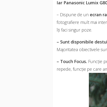
Iar Panasonic Lumix G80
– Dispune de un
ecran ra
fotografiere mult mai inter
îți faci singur poze.
– Sunt disponibile destu
Majoritatea obiectivele sun
– Touch Focus.
Funcție pr
repede, funcție pe care am