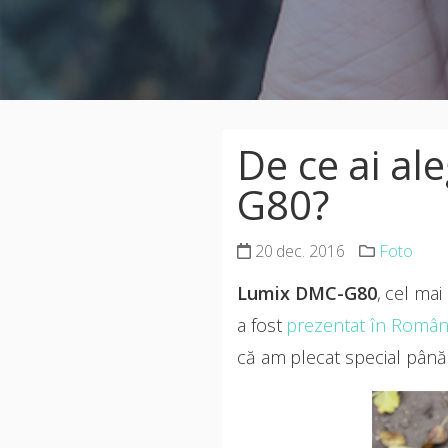
De ce ai al
G80?
20 dec. 2016
Foto
Lumix DMC-G80
, cel ma
a fost
prezentat în Român
că am plecat special până 