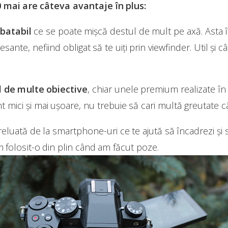
 mai are câteva avantaje în plus:
batabil
ce se poate mișcă destul de mult pe axă. Asta î
esante, nefiind obligat să te uiți prin viewfinder. Util și 
l de multe obiective
, chiar unele premium realizate în
t mici și mai ușoare, nu trebuie să cari multă greutate cân
eluată de la smartphone-uri ce te ajută să încadrezi și s
 folosit-o din plin când am făcut poze.