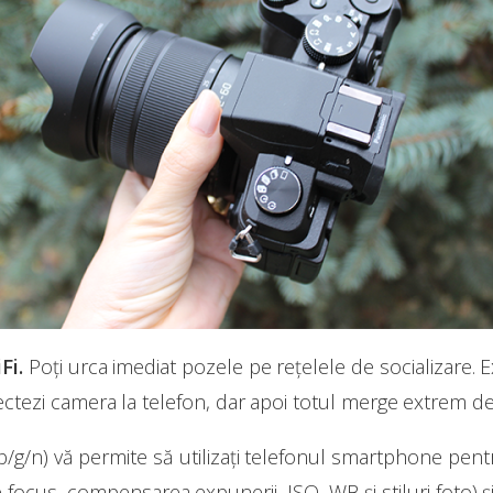
Fi.
Poți urca imediat pozele pe rețelele de socializare. E
tezi camera la telefon, dar apoi totul merge extrem de
 b/g/n) vă permite să utilizați telefonul smartphone pent
focus, compensarea expunerii, ISO, WB și stiluri foto) ș