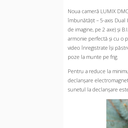
Noua cameră LUMIX DMC-G8
îmbunătățit – 5-axis Dual I
de imagine, pe 2 axe) și B.
armonie perfectă și cu o pr
video înregistrate își păst
poze la munte pe frig.
Pentru a reduce la minim
declanșare electromagneti
sunetul la declanșare es