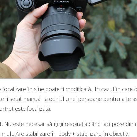
ocalizare în sine poate fi modificată. În cazul în care d
te fi setat manual la ochiul unei persoane pentru a te a
rtret este focalizată.
ă.
Nu este necesar să îți ții respirația când faci poze din 
mult. Are stabilizare în body + stabilizare în obiectiv.