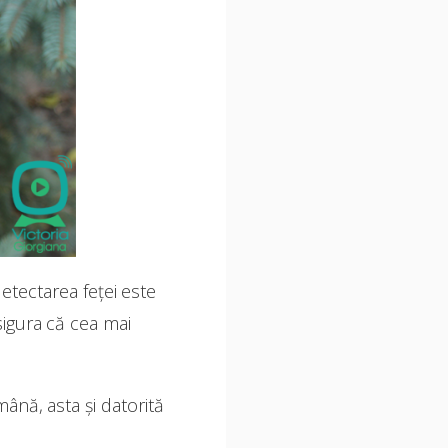
etectarea feței este
sigura că cea mai
mână, asta și datorită