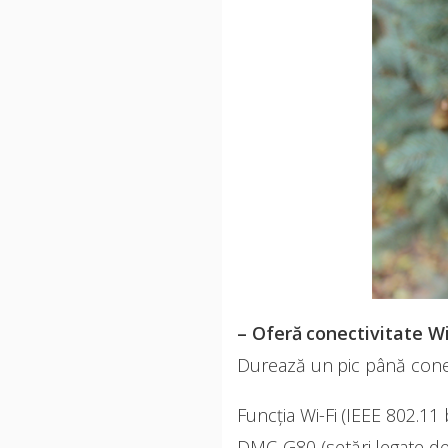
– Oferă conectivitate Wi
Durează un pic până conec
Funcția Wi-Fi (IEEE 802.11
DMC-G80 (setări legate de 