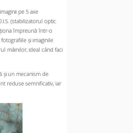
maginii pe 5 axe
.S. (stabilizatorul optic
ncționa împreună într-o
otografiile și imaginile
ul mâinilor, ideal când faci
ză și un mecanism de
t reduse semnificativ, iar