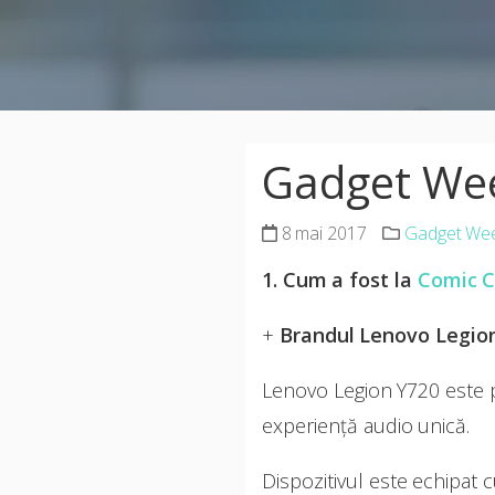
Gadget Week
8 mai 2017
Gadget We
1. Cum a fost la
Comic C
+
Brandul Lenovo Legion
Lenovo Legion Y720 este p
experiență audio unică.
Dispozitivul este echipat