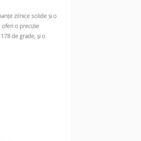
nțe zilnice solide și o
 oferi o precizie
 178 de grade, și o