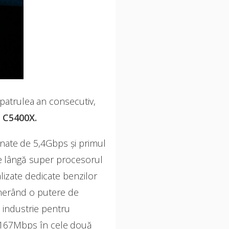
patrulea an consecutiv,
 C5400X.
inate de 5,4Gbps și primul
Pe lângă super procesorul
lizate dedicate benzilor
enerând o putere de
 industrie pentru
 2167Mbps în cele două