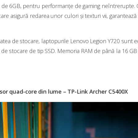
de 6GB, pentru performanțe de gaming neîntrerupte. Cap
care asigură redarea unor culori și texturi vii, garantea
itatea de stocare, laptopurile Lenovo Legion Y720 sunt 
 de stocare de tip SSD. Memoria RAM de până la 16 GB 
esor quad-core din lume – TP-Link Archer C5400X