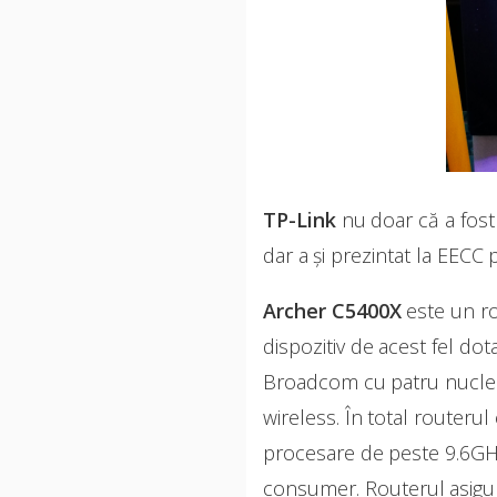
TP-Link
nu doar că a fost
dar a și prezintat la EEC
Archer C5400X
este un ro
dispozitiv de acest fel d
Broadcom cu patru nuclee,
wireless. În total router
procesare de peste 9.6GHz
consumer. Routerul asigu