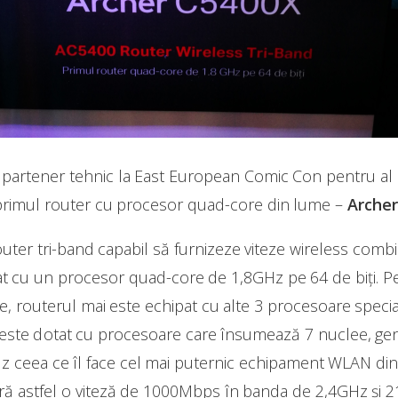
 partener tehnic la East European Comic Con pentru al 
C primul router cu procesor quad-core din lume –
Archer
uter tri-band capabil să furnizeze viteze wireless comb
otat cu un procesor quad-core de 1,8GHz pe 64 de biți. 
 routerul mai este echipat cu alte 3 procesoare specia
ul este dotat cu procesoare care însumează 7 nuclee, g
 ceea ce îl face cel mai puternic echipament WLAN din
ră astfel o viteză de 1000Mbps în banda de 2,4GHz și